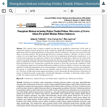
Penegakan Hukum terhadap Pelaku Tindak Pidana Obstruction of Justice dalam Perspektif Hukum Pidana Indonesia