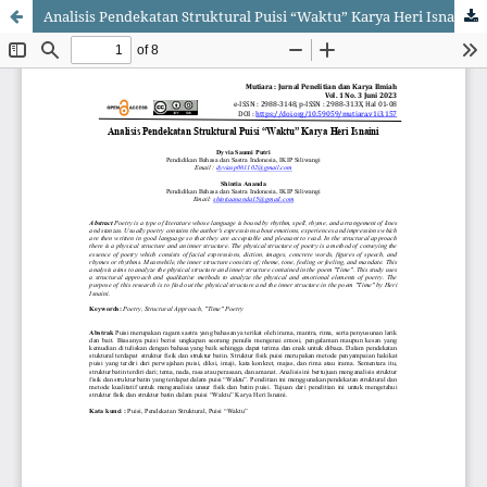
Analisis Pendekatan Struktural Puisi “Waktu” Karya Heri Isnaini