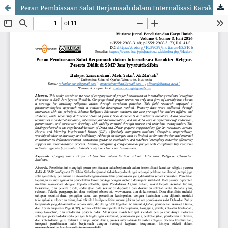
Peran Pembiasaan Salat Berjamaah dalam Internalisasi Karakter Religius Peserta Didik di SMP Jam’iyyatuttholibin