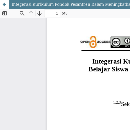
Integerasi Kurikulum Pondok Pesantren Dalam Meningkatka