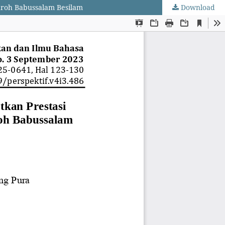
hroh Babussalam Besilam
Download