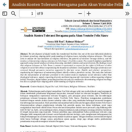
Analisis Konten Toleransi Beragama pada Akun Youtube Felix Siauw