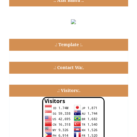
.: Alat Bantu :.
.: Template :.
.: Contact Wa:.
.: Visitors:.