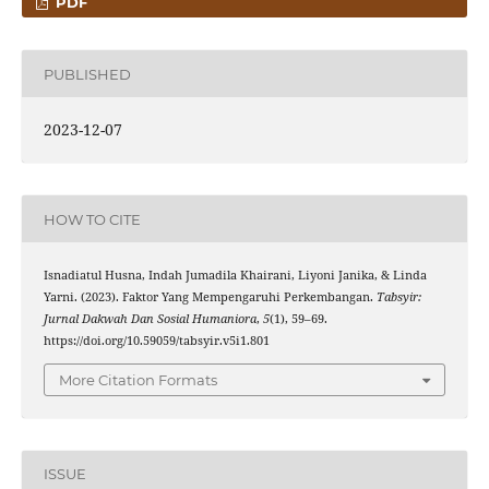
PDF
PUBLISHED
2023-12-07
HOW TO CITE
Isnadiatul Husna, Indah Jumadila Khairani, Liyoni Janika, & Linda
Yarni. (2023). Faktor Yang Mempengaruhi Perkembangan.
Tabsyir:
Jurnal Dakwah Dan Sosial Humaniora
,
5
(1), 59–69.
https://doi.org/10.59059/tabsyir.v5i1.801
More Citation Formats
ISSUE