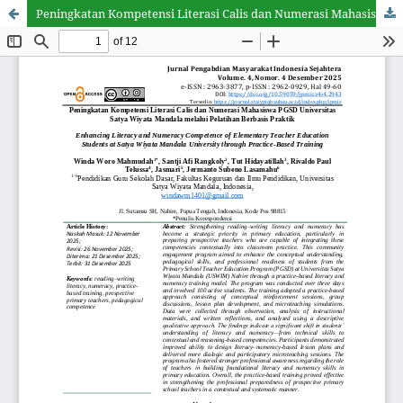
Peningkatan Kompetensi Literasi Calis dan Numerasi Mahasiswa PGSD Universitas Satya Wiyata Mandala melalui Pelatihan Berbasis Praktik