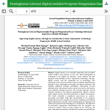
Peningkatan Literasi Digital melalui Program Pengenalan Dasar Teknologi Informasi bagi Siswa Sekolah Menengah