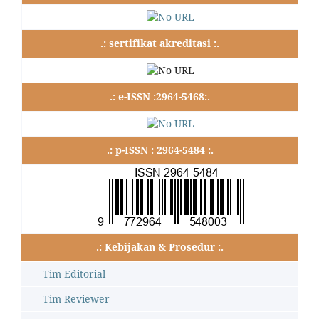
.: sertifikat akreditasi :.
.: e-ISSN :2964-5468:.
.: p-ISSN : 2964-5484 :.
.: Kebijakan & Prosedur :.
Tim Editorial
Tim Reviewer