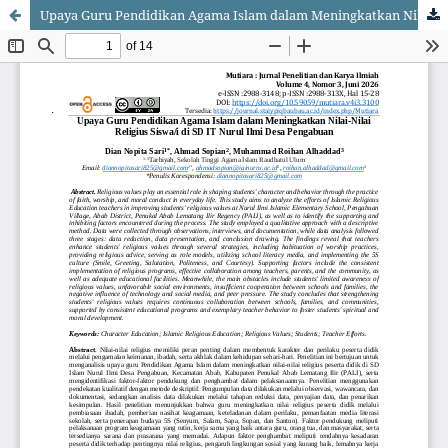
Upaya Guru Pendidikan Agama Islam dalam Meningkatkan Nilai-Nilai Religius Siswa/i di SD IT Nurul Ilmi Desa Pengabuan