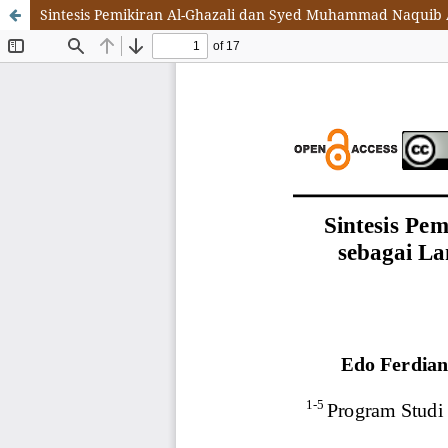
Sintesis Pemikiran Al-Ghazali dan Syed Muhammad Naquib A