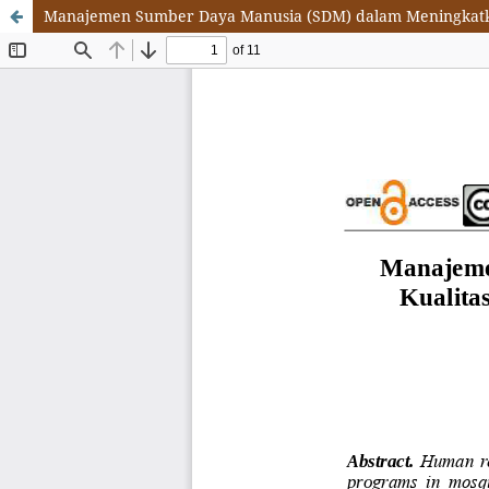
Manajemen Sumber Daya Manusia (SDM) dalam Meningkatka