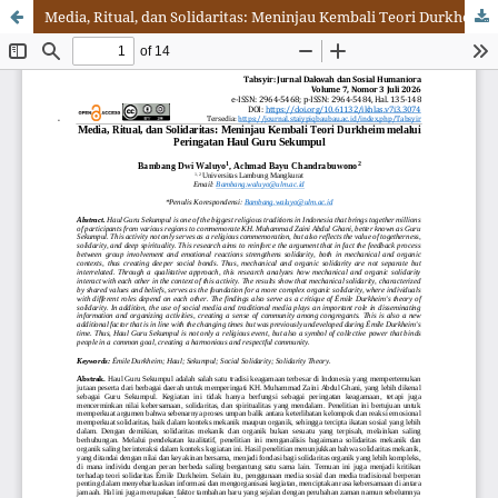
Media, Ritual, dan Solidaritas: Meninjau Kembali Teori Durkheim melalui Peringatan Haul Guru Sekumpul