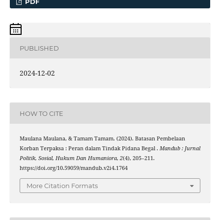
PDF
PUBLISHED
2024-12-02
HOW TO CITE
Maulana Maulana, & Tamam Tamam. (2024). Batasan Pembelaan
Korban Terpaksa : Peran dalam Tindak Pidana Begal .
Mandub : Jurnal
Politik, Sosial, Hukum Dan Humaniora
,
2
(4), 205–211.
https://doi.org/10.59059/mandub.v2i4.1764
More Citation Formats