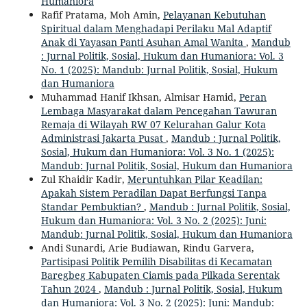
Humaniora
Rafif Pratama, Moh Amin,
Pelayanan Kebutuhan
Spiritual dalam Menghadapi Perilaku Mal Adaptif
Anak di Yayasan Panti Asuhan Amal Wanita
,
Mandub
: Jurnal Politik, Sosial, Hukum dan Humaniora: Vol. 3
No. 1 (2025): Mandub: Jurnal Politik, Sosial, Hukum
dan Humaniora
Muhammad Hanif Ikhsan, Almisar Hamid,
Peran
Lembaga Masyarakat dalam Pencegahan Tawuran
Remaja di Wilayah RW 07 Kelurahan Galur Kota
Administrasi Jakarta Pusat
,
Mandub : Jurnal Politik,
Sosial, Hukum dan Humaniora: Vol. 3 No. 1 (2025):
Mandub: Jurnal Politik, Sosial, Hukum dan Humaniora
Zul Khaidir Kadir,
Meruntuhkan Pilar Keadilan:
Apakah Sistem Peradilan Dapat Berfungsi Tanpa
Standar Pembuktian?
,
Mandub : Jurnal Politik, Sosial,
Hukum dan Humaniora: Vol. 3 No. 2 (2025): Juni:
Mandub: Jurnal Politik, Sosial, Hukum dan Humaniora
Andi Sunardi, Arie Budiawan, Rindu Garvera,
Partisipasi Politik Pemilih Disabilitas di Kecamatan
Baregbeg Kabupaten Ciamis pada Pilkada Serentak
Tahun 2024
,
Mandub : Jurnal Politik, Sosial, Hukum
dan Humaniora: Vol. 3 No. 2 (2025): Juni: Mandub: