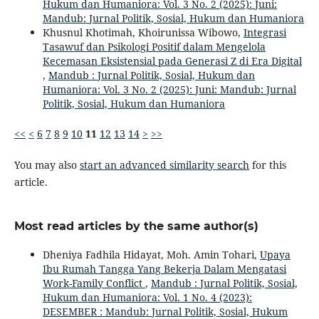
Hukum dan Humaniora: Vol. 3 No. 2 (2025): Juni:
Mandub: Jurnal Politik, Sosial, Hukum dan Humaniora
Khusnul Khotimah, Khoirunissa Wibowo,
Integrasi
Tasawuf dan Psikologi Positif dalam Mengelola
Kecemasan Eksistensial pada Generasi Z di Era Digital
,
Mandub : Jurnal Politik, Sosial, Hukum dan
Humaniora: Vol. 3 No. 2 (2025): Juni: Mandub: Jurnal
Politik, Sosial, Hukum dan Humaniora
<<
<
6
7
8
9
10
11
12
13
14
>
>>
You may also
start an advanced similarity search
for this
article.
Most read articles by the same author(s)
Dheniya Fadhila Hidayat, Moh. Amin Tohari,
Upaya
Ibu Rumah Tangga Yang Bekerja Dalam Mengatasi
Work-Family Conflict
,
Mandub : Jurnal Politik, Sosial,
Hukum dan Humaniora: Vol. 1 No. 4 (2023):
DESEMBER : Mandub: Jurnal Politik, Sosial, Hukum