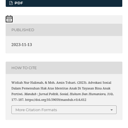
PDF
PUBLISHED
2023-11-13
HOW TO CITE
Widiah Nur Halimah, & Moh. Amin Tohari. (2023). Advokasi Sosial
Dalam Pemenuhan Hak Atas Identitas Anak Di Yayasan Bina Anak
Pertiwi.
Mandub : Jurnal Politik, Sosial, Hukum Dan Humaniora
,
1
(4),
177–187. https://doi.org/10.59059/mandub.v1i4.612
More Citation Formats