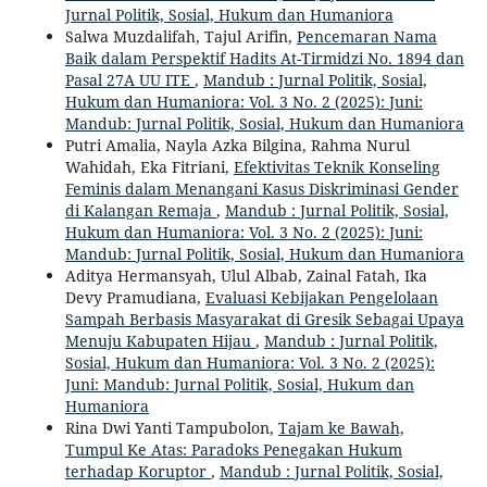
Jurnal Politik, Sosial, Hukum dan Humaniora
Salwa Muzdalifah, Tajul Arifin,
Pencemaran Nama
Baik dalam Perspektif Hadits At-Tirmidzi No. 1894 dan
Pasal 27A UU ITE
,
Mandub : Jurnal Politik, Sosial,
Hukum dan Humaniora: Vol. 3 No. 2 (2025): Juni:
Mandub: Jurnal Politik, Sosial, Hukum dan Humaniora
Putri Amalia, Nayla Azka Bilgina, Rahma Nurul
Wahidah, Eka Fitriani,
Efektivitas Teknik Konseling
Feminis dalam Menangani Kasus Diskriminasi Gender
di Kalangan Remaja
,
Mandub : Jurnal Politik, Sosial,
Hukum dan Humaniora: Vol. 3 No. 2 (2025): Juni:
Mandub: Jurnal Politik, Sosial, Hukum dan Humaniora
Aditya Hermansyah, Ulul Albab, Zainal Fatah, Ika
Devy Pramudiana,
Evaluasi Kebijakan Pengelolaan
Sampah Berbasis Masyarakat di Gresik Sebagai Upaya
Menuju Kabupaten Hijau
,
Mandub : Jurnal Politik,
Sosial, Hukum dan Humaniora: Vol. 3 No. 2 (2025):
Juni: Mandub: Jurnal Politik, Sosial, Hukum dan
Humaniora
Rina Dwi Yanti Tampubolon,
Tajam ke Bawah,
Tumpul Ke Atas: Paradoks Penegakan Hukum
terhadap Koruptor
,
Mandub : Jurnal Politik, Sosial,