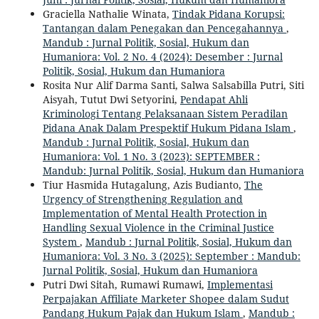
Graciella Nathalie Winata,
Tindak Pidana Korupsi:
Tantangan dalam Penegakan dan Pencegahannya
,
Mandub : Jurnal Politik, Sosial, Hukum dan
Humaniora: Vol. 2 No. 4 (2024): Desember : Jurnal
Politik, Sosial, Hukum dan Humaniora
Rosita Nur Alif Darma Santi, Salwa Salsabilla Putri, Siti
Aisyah, Tutut Dwi Setyorini,
Pendapat Ahli
Kriminologi Tentang Pelaksanaan Sistem Peradilan
Pidana Anak Dalam Prespektif Hukum Pidana Islam
,
Mandub : Jurnal Politik, Sosial, Hukum dan
Humaniora: Vol. 1 No. 3 (2023): SEPTEMBER :
Mandub: Jurnal Politik, Sosial, Hukum dan Humaniora
Tiur Hasmida Hutagalung, Azis Budianto,
The
Urgency of Strengthening Regulation and
Implementation of Mental Health Protection in
Handling Sexual Violence in the Criminal Justice
System
,
Mandub : Jurnal Politik, Sosial, Hukum dan
Humaniora: Vol. 3 No. 3 (2025): September : Mandub:
Jurnal Politik, Sosial, Hukum dan Humaniora
Putri Dwi Sitah, Rumawi Rumawi,
Implementasi
Perpajakan Affiliate Marketer Shopee dalam Sudut
Pandang Hukum Pajak dan Hukum Islam
,
Mandub :