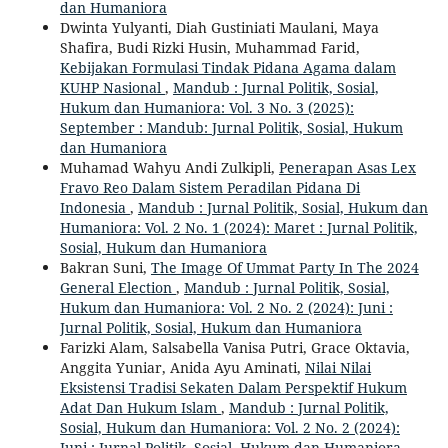
dan Humaniora
Dwinta Yulyanti, Diah Gustiniati Maulani, Maya
Shafira, Budi Rizki Husin, Muhammad Farid,
Kebijakan Formulasi Tindak Pidana Agama dalam
KUHP Nasional
,
Mandub : Jurnal Politik, Sosial,
Hukum dan Humaniora: Vol. 3 No. 3 (2025):
September : Mandub: Jurnal Politik, Sosial, Hukum
dan Humaniora
Muhamad Wahyu Andi Zulkipli,
Penerapan Asas Lex
Fravo Reo Dalam Sistem Peradilan Pidana Di
Indonesia
,
Mandub : Jurnal Politik, Sosial, Hukum dan
Humaniora: Vol. 2 No. 1 (2024): Maret : Jurnal Politik,
Sosial, Hukum dan Humaniora
Bakran Suni,
The Image Of Ummat Party In The 2024
General Election
,
Mandub : Jurnal Politik, Sosial,
Hukum dan Humaniora: Vol. 2 No. 2 (2024): Juni :
Jurnal Politik, Sosial, Hukum dan Humaniora
Farizki Alam, Salsabella Vanisa Putri, Grace Oktavia,
Anggita Yuniar, Anida Ayu Aminati,
Nilai Nilai
Eksistensi Tradisi Sekaten Dalam Perspektif Hukum
Adat Dan Hukum Islam
,
Mandub : Jurnal Politik,
Sosial, Hukum dan Humaniora: Vol. 2 No. 2 (2024):
Juni : Jurnal Politik, Sosial, Hukum dan Humaniora