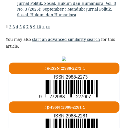
Jurnal Politik, Sosial, Hukum dan Humaniora: Vol. 3
No. 3 (2025): September : Mandub: Jurnal Politik,
Sosial, Hukum dan Humaniora
1
2
3
4
5
6
7
8
9
10
>
>>
You may also
start an advanced similarity search
for this
article.
.: e-ISSN :2988-2273 :.
.: p-ISSN :2988-2281 :.