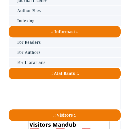
Journal License
Author Fees
Indexing
.: Informasi :.
For Readers
For Authors
For Librarians
.: Alat Bantu :.
.: Visitors :.