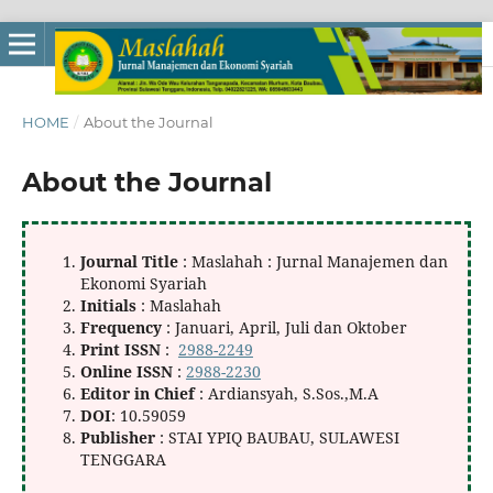
HOME
/
About the Journal
About the Journal
Journal Title
: Maslahah : Jurnal Manajemen dan
Ekonomi Syariah
Initials
: Maslahah
Frequency
: Januari, April, Juli dan Oktober
Print ISSN
:
2988-2249
Online ISSN
:
2988-2230
Editor in Chief
: Ardiansyah, S.Sos.,M.A
DOI
: 10.59059
Publisher
: STAI YPIQ BAUBAU, SULAWESI
TENGGARA