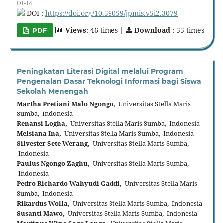
01-14
DOI :
https://doi.org/10.59059/jpmis.v5i2.3079
Views
: 46 times |
Download
: 55 times
PDF
Peningkatan Literasi Digital melalui Program
Pengenalan Dasar Teknologi Informasi bagi Siswa
Sekolah Menengah
Martha Pretiani Malo Ngongo,
Universitas Stella Maris
Sumba, Indonesia
Renansi Logha,
Universitas Stella Maris Sumba, Indonesia
Melsiana Ina,
Universitas Stella Maris Sumba, Indonesia
Silvester Sete Werang,
Universitas Stella Maris Sumba,
Indonesia
Paulus Ngongo Zaghu,
Universitas Stella Maris Sumba,
Indonesia
Pedro Richardo Wahyudi Gaddi,
Universitas Stella Maris
Sumba, Indonesia
Rikardus Wolla,
Universitas Stella Maris Sumba, Indonesia
Susanti Mawo,
Universitas Stella Maris Sumba, Indonesia
Martinus Wino Sago Lango,
Universitas Stella Maris