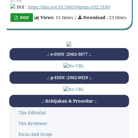
41-49
DOI :
https://doi.org/10.59059/jpmis.v5i2.3189
Views
: 15 times |
Download
: 23 times
PDF
.: e-ISSN :2963-3877 :.
.: p-ISSN :2962-0929 :.
.: Kebijakan & Prosedur :.
Tim Editorial
Tim Reviewer
Focus and Scope