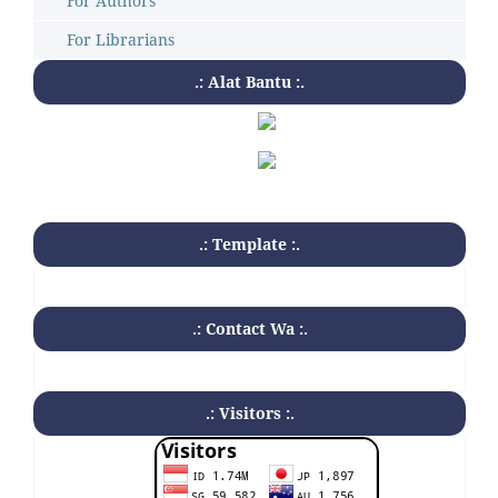
For Authors
For Librarians
.: Alat Bantu :.
.: Template :.
.: Contact Wa :.
.: Visitors :.