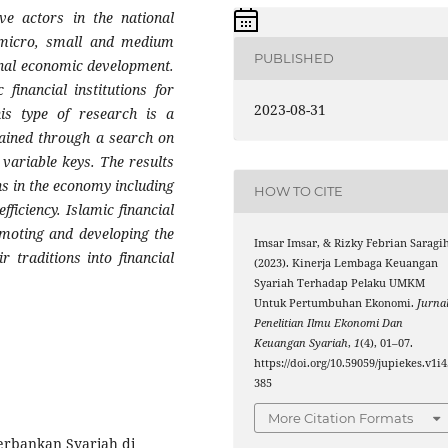
e actors in the national
 micro, small and medium
PUBLISHED
ional economic development.
financial institutions for
2023-08-31
s type of research is a
tained through a search on
variable keys. The results
ions in the economy including
HOW TO CITE
efficiency. Islamic financial
omoting and developing the
Imsar Imsar, & Rizky Febrian Saragih
r traditions into financial
(2023). Kinerja Lembaga Keuangan
Syariah Terhadap Pelaku UMKM
Untuk Pertumbuhan Ekonomi.
Jurna
Penelitian Ilmu Ekonomi Dan
Keuangan Syariah
,
1
(4), 01–07.
https://doi.org/10.59059/jupiekes.v1i4
385
More Citation Formats
Perbankan Syariah di