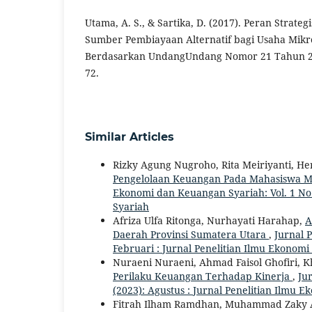
Utama, A. S., & Sartika, D. (2017). Peran Strate
Sumber Pembiayaan Alternatif bagi Usaha Mikro
Berdasarkan UndangUndang Nomor 21 Tahun 200
72.
Similar Articles
Rizky Agung Nugroho, Rita Meiriyanti, H
Pengelolaan Keuangan Pada Mahasiswa M
Ekonomi dan Keuangan Syariah: Vol. 1 No.
Syariah
Afriza Ulfa Ritonga, Nurhayati Harahap,
A
Daerah Provinsi Sumatera Utara
,
Jurnal 
Februari : Jurnal Penelitian Ilmu Ekonom
Nuraeni Nuraeni, Ahmad Faisol Ghofiri, 
Perilaku Keuangan Terhadap Kinerja
,
Ju
(2023): Agustus : Jurnal Penelitian Ilmu
Fitrah Ilham Ramdhan, Muhammad Zaky Ab