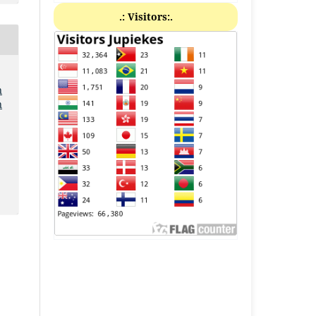
.: Visitors:.
n
n