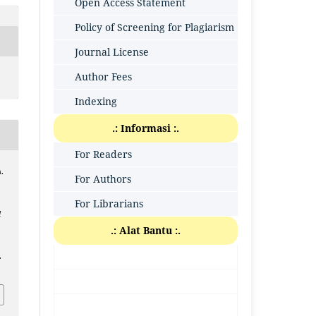
Open Access Statement
Policy of Screening for Plagiarism
Journal License
Author Fees
Indexing
.: Informasi :.
For Readers
.
For Authors
For Librarians
l
.: Alat Bantu :.
.