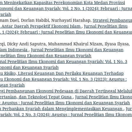
m Meningkatkan Kapasitas Perekonomian Kota Medan Provinsi
konomi dan Keuangan Syariah: Vol. 2 No. 1 (2024): Februari : Jurna
yariah
m Daei, Dorlan Habibi, Nurhayati Harahap,
Strategi Pembangu
Antar Daerah Perspektif Ekonomi Islam
,
Jurnal Penelitian Ilmu
 1 (2024): Februari : Jurnal Penelitian Ilmu Ekonomi dan Keuanga
qi, Dicky Andi Saputra, Muhammad Khairul Nizam, Ilyasa Ilyasa,
lam Indonesia
,
Jurnal Penelitian Ilmu Ekonomi dan Keuangan
l Penelitian Ilmu Ekonomi dan Keuangan Syariah
nal Penelitian Ilmu Ekonomi dan Keuangan Syariah: Vol. 1 No. 3
 Ekonomi dan Keuangan Syariah
ku Risiko, Literasi Keuangan Dan Perilaku Keuangan Terhadap
mu Ekonomi dan Keuangan Syariah: Vol. 1 No. 3 (2023): Agustus :
ngan Syariah
egi Pembangunan Ekonomi Pedesaan di Daerah Tertinggal Melalui
 Pertanian, dan Teknologi Tepat Guna
,
Jurnal Penelitian Ilmu Ekon
): Agustus : Jurnal Penelitian Ilmu Ekonomi dan Keuangan Syariah
n Perbankan Syariah dalam Mengimplementasikan Keuangan
,
Jur
iah: Vol. 2 No. 3 (2024): Agustus : Jurnal Penelitian Ilmu Ekonom