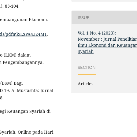
), 83-104.
ISSUE
 Pembangunan Ekonomi.
Vol. 1 No. 4 (2023):
loads/pdfmk/ESPA4324M1
.
November : Jurnal Penelitia
Ilmu Ekonomi dan Keuanga
Syariah
ro (LKM) dalam
n Pengembangannya.
SECTION
 (BSM) Bagi
Articles
-19. Al-Mustashfa: Jurnal
8.
tegi Keuangan Syariah di
yariah. Online pada Hari