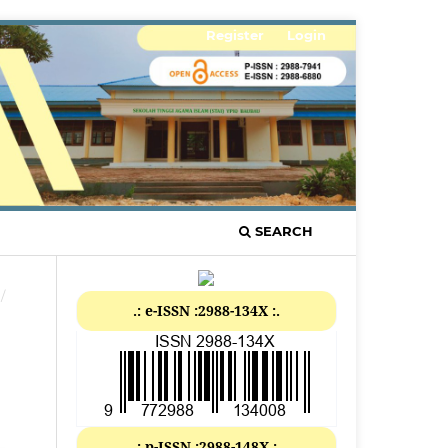
Register
Login
SEARCH
/
.: e-ISSN :2988-134X :.
.: p-ISSN :2988-148X :.