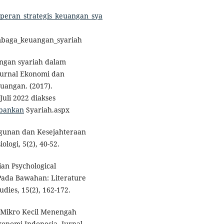
_peran_strategis_keuangan_sya
embaga_keuangan_syariah
ngan syariah dalam
Jurnal Ekonomi dan
euangan. (2017).
Juli 2022 diakses
rbankan
Syariah.aspx
gunan dan Kesejahteraan
logi, 5(2), 40-52.
ian Psychological
ada Bawahan: Literature
ies, 15(2), 162-172.
a Mikro Kecil Menengah
konomi Indonesia. Jurnal