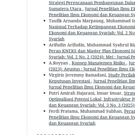
Strategi Perencanaan Pembangunan Dala
Sumatera Utara
,
Jurnal Penelitian Ilmu E
Penelitian Ilmu Ekonomi dan Keuangan S
Taufik Arnanda Marpaung, Muhammad Ima
Nasional Terhadap Ketimpangan Ekonomi 
Ekonomi dan Keuangan Syariah: Vol. 2 No.
Syariah
Arifudin Arifudin, Muhammad Syahrul Riz
Peran KNEKS dan Master Plan Ekonomi Is
Syariah: Vol. 2 No. 2 (2024): Mei : Jurna
A.Royyan ,
Konsep Manajemen Risiko
,
Jur
(2023): Agustus : Jurnal Penelitian Ilmu
Virgirio Jeremmy Ramadani,
Study Perila
Keputusan Investasi
,
Jurnal Penelitian Il
Jurnal Penelitian Ilmu Ekonomi dan Keua
Putri Amirah Hajarani, Imsar Imsar,
Strat
Optimalisasi Potensi Lokal, Infrastruktur
dan Keuangan Syariah: Vol. 3 No. 3 (2025
Ferdi Pratama, Muhammad Subhan,
Pera
Penelitian Ilmu Ekonomi dan Keuangan Syar
dan Keuangan Syariah