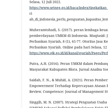
Selasa, 12 Juli 2022.
https://www.setneg.go.id/baca/index/tingkatkan
ri
ah_di_indonesia_perlu_penguatan_kapasitas_l
Muheramtohadi, S. (2017). peran lembaga keua
pemberdayaan UMKM di Indonesia. Muqtasid: 
Perbankan Syariah, 8 (1), 65-77. Otoritas Jasa K
Perbankan Syariah. Online pada hari Selasa, 12 
https://www.ojk.go.id/id/kanal/syariah/Pages/Pe
Putra, A.H. (2016). Peran UMKM dalam Pemban
Masyarakat Kabupaten Blora. Jurnal Analisa Sosio
Saidah, F. N., & Muhid, A. (2021). Peran Pember
Empowerment Terhadap Kepercayaan Atasan P
Review. Competence: Journal of Management Stud
Singgih, M. N. (2007). Strategi Penguatan Usah
(UMKM) Sebagai Refleksi Pembelajaran Krisis E