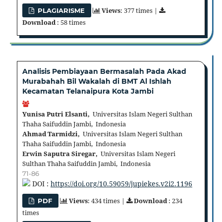
Views
: 377 times |
PLAGIARISME
Download
: 58 times
Analisis Pembiayaan Bermasalah Pada Akad
Murabahah Bil Wakalah di BMT Al Ishlah
Kecamatan Telanaipura Kota Jambi
Yunisa Putri Elsanti,
Universitas Islam Negeri Sulthan
Thaha Saifuddin Jambi, Indonesia
Ahmad Tarmidzi,
Universitas Islam Negeri Sulthan
Thaha Saifuddin Jambi, Indonesia
Erwin Saputra Siregar,
Universitas Islam Negeri
Sulthan Thaha Saifuddin Jambi, Indonesia
71-86
DOI :
https://doi.org/10.59059/jupiekes.v2i2.1196
Views
: 434 times |
Download
: 234
PDF
times