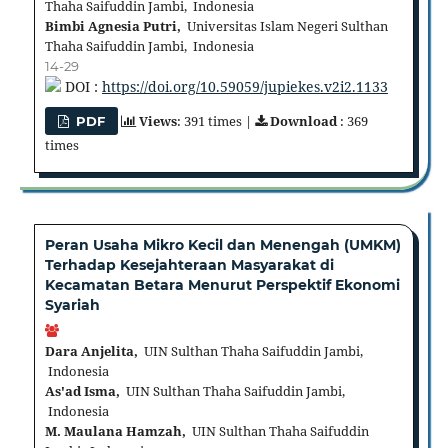
Thaha Saifuddin Jambi, Indonesia
Bimbi Agnesia Putri,
Universitas Islam Negeri Sulthan
Thaha Saifuddin Jambi, Indonesia
14-29
DOI :
https://doi.org/10.59059/jupiekes.v2i2.1133
Views
: 391 times |
Download
: 369
PDF
times
Peran Usaha Mikro Kecil dan Menengah (UMKM)
Terhadap Kesejahteraan Masyarakat di
Kecamatan Betara Menurut Perspektif Ekonomi
Syariah
Dara Anjelita,
UIN Sulthan Thaha Saifuddin Jambi,
Indonesia
As'ad Isma,
UIN Sulthan Thaha Saifuddin Jambi,
Indonesia
M. Maulana Hamzah,
UIN Sulthan Thaha Saifuddin