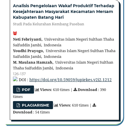
Analisis Pengelolaan Wakaf Produktif Terhadap
Kesejahteraan Masyarakat Kecamatan Mersam
Kabupaten Batang Hari
Studi Pada Kelurahan Kembang Paseban
Neti Febriyanti,
Universitas Islam Negeri Sulthan Thaha
Saifuddin Jambi, Indonesia
Youdhi Prayogo,
Universitas Islam Negeri Sulthan Thaha
Saifuddin Jambi, Indonesia
M. Maulana Hamzah,
Universitas Islam Negeri Sulthan
Thaha Saifuddin Jambi, Indonesia
126-137
DOI :
https://doi.org/10.59059/jupiekes.v2i2.1212
Views
: 610 times |
Download
: 390
PDF
times
Views
: 610 times |
PLAGIARISME
Download
: 54 times