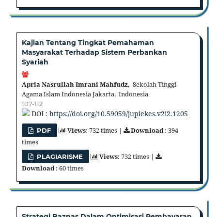
Kajian Tentang Tingkat Pemahaman
Masyarakat Terhadap Sistem Perbankan
Syariah
Apria Nasrullah Imrani Mahfudz,
Sekolah Tinggi
Agama Islam Indonesia Jakarta, Indonesia
107-112
DOI :
https://doi.org/10.59059/jupiekes.v2i2.1205
Views
: 732 times |
Download
: 394
PDF
times
Views
: 732 times |
PLAGIARISME
Download
: 60 times
Strategi Baznas Dalam Optimisasi Pembayaran