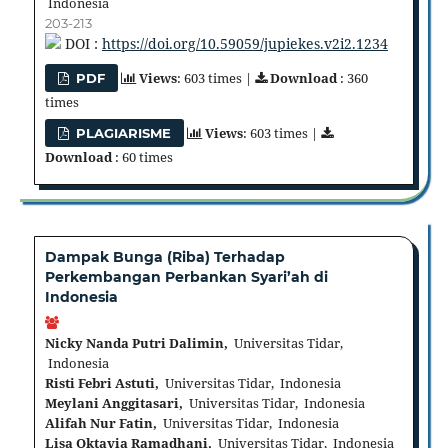
Indonesia
203-213
DOI :
https://doi.org/10.59059/jupiekes.v2i2.1234
Views
: 603 times |
Download
: 360
PDF
times
Views
: 603 times |
PLAGIARISME
Download
: 60 times
Dampak Bunga (Riba) Terhadap
Perkembangan Perbankan Syari’ah di
Indonesia
Nicky Nanda Putri Dalimin,
Universitas Tidar,
Indonesia
Risti Febri Astuti,
Universitas Tidar, Indonesia
Meylani Anggitasari,
Universitas Tidar, Indonesia
Alifah Nur Fatin,
Universitas Tidar, Indonesia
Lisa Oktavia Ramadhani,
Universitas Tidar, Indonesia