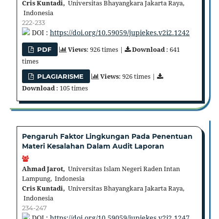
Cris Kuntadi,
Universitas Bhayangkara Jakarta Raya,
Indonesia
222-233
DOI :
https://doi.org/10.59059/jupiekes.v2i2.1242
Views
: 926 times |
Download
: 641
PDF
times
Views
: 926 times |
PLAGIARISME
Download
: 105 times
Pengaruh Faktor Lingkungan Pada Penentuan
Materi Kesalahan Dalam Audit Laporan
Ahmad Jarot,
Universitas Islam Negeri Raden Intan
Lampung, Indonesia
Cris Kuntadi,
Universitas Bhayangkara Jakarta Raya,
Indonesia
234-247
DOI :
https://doi.org/10.59059/jupiekes.v2i2.1247