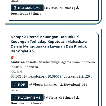
times
Views
: 715 times |
PLAGIARISME
Download
: 87 times
Dampak Literasi Keuangan Dan Inklusi
Keuangan Terhadap Keputusan Mahasiswa
Dalam Menggunakan Layanan Dan Produk
Bank Syariah
Ambrina Rosada,
Sekolah Tinggi Agama Islam Indonesia
Jakarta, Indonesia
102-106
DOI :
https://doi.org/10.59059/jupiekes.v2i2.1204
Views
: 614 times |
Download
: 381
PDF
times
Views
: 614 times |
PLAGIARISME
Download
: 47 times