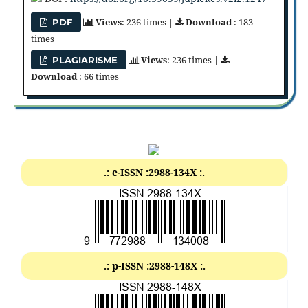
Views
: 236 times |
Download
: 183
PDF
times
Views
: 236 times |
PLAGIARISME
Download
: 66 times
.: e-ISSN :2988-134X :.
.: p-ISSN :2988-148X :.