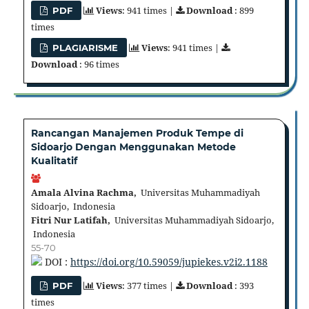
Views
: 941 times |
Download
: 899
PDF
times
Views
: 941 times |
PLAGIARISME
Download
: 96 times
Rancangan Manajemen Produk Tempe di
Sidoarjo Dengan Menggunakan Metode
Kualitatif
Amala Alvina Rachma,
Universitas Muhammadiyah
Sidoarjo, Indonesia
Fitri Nur Latifah,
Universitas Muhammadiyah Sidoarjo,
Indonesia
55-70
DOI :
https://doi.org/10.59059/jupiekes.v2i2.1188
Views
: 377 times |
Download
: 393
PDF
times