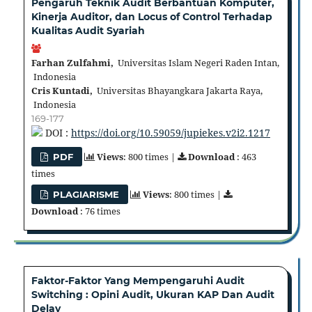
Pengaruh Teknik Audit Berbantuan Komputer,
Kinerja Auditor, dan Locus of Control Terhadap
Kualitas Audit Syariah
Farhan Zulfahmi,
Universitas Islam Negeri Raden Intan,
Indonesia
Cris Kuntadi,
Universitas Bhayangkara Jakarta Raya,
Indonesia
169-177
DOI :
https://doi.org/10.59059/jupiekes.v2i2.1217
Views
: 800 times |
Download
: 463
PDF
times
Views
: 800 times |
PLAGIARISME
Download
: 76 times
Faktor-Faktor Yang Mempengaruhi Audit
Switching : Opini Audit, Ukuran KAP Dan Audit
Delay