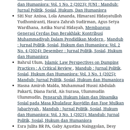
dan Humaniora: Vol. 1 No. 2 (2023): JUNI : Mandub:
Jurnal Politik, Sosial, Hukum, Dan Humaniora
Siti Nur Anissa, Lola Amanda, Himarani Hidayatulloh
Yudhomiranti, Haura Zahrah Sudirman, Agus Setya
Wardhana, Astika Nurul Hidayah,
Membangun
Generasi Cerdas Dan Berakhlak: Kontribusi
Muhammadiyah Dalam Pendidikan Modern
,
Mandub
: Jurnal Politik, Sosial, Hukum dan Humaniora: Vol. 2
No. 4 (2024): Desember : Jurnal Politik, Sosial, Hukum
dan Humaniora
Bahrul Ulum,
Islamic Law Perspectives on Dumping
Practices : A Critical Review
,
Mandub : Jurnal Politik,
Sosial, Hukum dan Humaniora: Vol. 3 No. 1 (2025):
Mandub: Jurnal Politik, Sosial, Hukum dan Humaniora
Hasna Amiroh Malda, Muhammad Husni Abdulah
Pakarti, Diana Farid, Ais Surasa, Ulummudin
Ulummudin,
Pengaruh Hukum Islam dan Dinamika
Sosial pada Masa Khulafaur Rasyidin dan Fase Mulkan
Jabariyyah
,
Mandub : Jurnal Politik, Sosial, Hukum
dan Humaniora: Vol. 3 No. 1 (2025): Mandub: Jurnal
Politik, Sosial, Hukum dan Humaniora
Esra Julita BR PA, Gaby Agustina Nainggolan, Desy