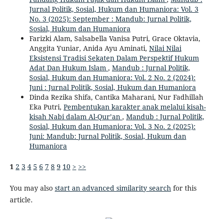
Jurnal Politik, Sosial, Hukum dan Humaniora: Vol. 3
No. 3 (2025): September : Mandub: Jurnal Politik,
Sosial, Hukum dan Humaniora
Farizki Alam, Salsabella Vanisa Putri, Grace Oktavia,
Anggita Yuniar, Anida Ayu Aminati,
Nilai Nilai
Eksistensi Tradisi Sekaten Dalam Perspektif Hukum
Adat Dan Hukum Islam
,
Mandub : Jurnal Politik,
Sosial, Hukum dan Humaniora: Vol. 2 No. 2 (2024):
Juni : Jurnal Politik, Sosial, Hukum dan Humaniora
Dinda Rezika Shifa, Cantika Maharani, Nur Fadhillah
Eka Putri,
Pembentukan karakter anak melalui kisah-
kisah Nabi dalam Al-Qur’an
,
Mandub : Jurnal Politik,
Sosial, Hukum dan Humaniora: Vol. 3 No. 2 (2025):
Juni: Mandub: Jurnal Politik, Sosial, Hukum dan
Humaniora
1
2
3
4
5
6
7
8
9
10
>
>>
You may also
start an advanced similarity search
for this
article.