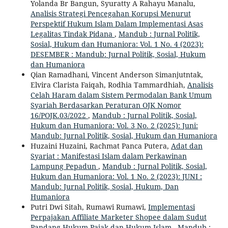
Yolanda Br Bangun, Syuratty A Rahayu Manalu,
Analisis Strategi Pencegahan Korupsi Menurut
Perspektif Hukum Islam Dalam Implementasi Asas
Legalitas Tindak Pidana
,
Mandub : Jurnal Politik,
Sosial, Hukum dan Humaniora: Vol. 1 No. 4 (2023):
DESEMBER : Mandub: Jurnal Politik, Sosial, Hukum
dan Humaniora
Qian Ramadhani, Vincent Anderson Simanjutntak,
Elvira Clarista Faiqah, Rodhia Tammardhiah,
Analisis
Celah Haram dalam Sistem Permodalan Bank Umum
Syariah Berdasarkan Peraturan OJK Nomor
16/POJK.03/2022
,
Mandub : Jurnal Politik, Sosial,
Hukum dan Humaniora: Vol. 3 No. 2 (2025): Juni:
Mandub: Jurnal Politik, Sosial, Hukum dan Humaniora
Huzaini Huzaini, Rachmat Panca Putera,
Adat dan
Syariat : Manifestasi Islam dalam Perkawinan
Lampung Pepadun
,
Mandub : Jurnal Politik, Sosial,
Hukum dan Humaniora: Vol. 1 No. 2 (2023): JUNI :
Mandub: Jurnal Politik, Sosial, Hukum, Dan
Humaniora
Putri Dwi Sitah, Rumawi Rumawi,
Implementasi
Perpajakan Affiliate Marketer Shopee dalam Sudut
Pandang Hukum Pajak dan Hukum Islam
,
Mandub :