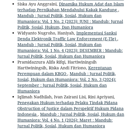
Siska Ayu Anggraini,
Dinamika Hukum Adat dan Islam
terhadap Pernikahan Mendahului Kakak Kandung
,
Mandub : Jurnal Politik, Sosial, Hukum dan
Humaniora: Vol. 1 No. 2 (2023): JUNI : Mandub: Jurnal
Politik, Sosial, Hukum, Dan Humaniora
Widyanto Nugroho, Haniyah,
Implementasi Sanksi
Denda Elektronik Traffic Law Enforcement (E-Tle)
,
Mandub : Jurnal Politik, Sosial, Hukum dan
Humaniora: Vol. 1 No. 4 (2023): DESEMBER : Mandub:
Jurnal Politik, Sosial, Hukum dan Humaniora
Pramidazzura Alifa Rifqi, Hartiwiningsih
Hartiwiningsih, Riska Andi Fitriono,
Kerentanan
Perempuan dalam KBGO
,
Mandub : Jurnal Politik,
Sosial, Hukum dan Humaniora: Vol. 2 No. 3 (2024):
September : Jurnal Politik, Sosial, Hukum dan
Humaniora
Iqlimah Nadhilah, Ivan Zairani Lisi, Rini Apriyani,
Penegakan Hukum terhadap Pelaku Tindak Pidana
Obstruction of Justice dalam Perspektif Hukum Pidana
Indonesia
,
Mandub : Jurnal Politik, Sosial, Hukum dan
Humaniora: Vol. 4 No. 1 (2026): Maret : Mandub:
Jurnal Politik, Sosial, Hukum dan Humaniora