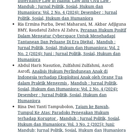
Inheritance Law in Islamic Law and Civil Law
,
Mandub : Jurnal Politik, Sosial, Hukum dan
Humaniora: Vol. 2 No. 4 (2024): Desember : Jurnal
Politik, Sosial, Hukum dan Humaniora
Ria Ermina Purba, Dewi Maharani, M. Akbar Adjiguna
BMY, Raudatul Zahra Al Zahra,
Peranan Hukum Positif
Dalam Mengatur Cyberspace Untuk Menghadapi
Tantangan Dan Peluang Di Era Digital
,
Mandub :
Jurnal Politik, Sosial, Hukum dan Humaniora: Vol. 2
No. 2 (2024): Juni : Jurnal Politik, Sosial, Hukum dan
Humaniora
Abdul Haris Nasution, Zulfahmi Zulfahmi, Asrofi
Asrofi,
Analisis Hukum Perlindungan Anak di
Indonesia terhadap Eksploitasi Anak oleh Orang Tua
dalam Praktik Mengemis
,
Mandub : Jurnal Politik,
Sosial, Hukum dan Humaniora: Vol. 2 No. 4 (2024):
Desember : Jurnal Politik, Sosial, Hukum dan
Humaniora
Rina Dwi Yanti Tampubolon,
Tajam ke Bawah,
Tumpul Ke Atas: Paradoks Penegakan Hukum
terhadap Koruptor
,
Mandub : Jurnal Politik, Sosial,
Hukum dan Humaniora: Vol. 3 No. 2 (2025): Juni:
Mandub: Jurnal Politik, Sosial, Hukum dan Humaniora