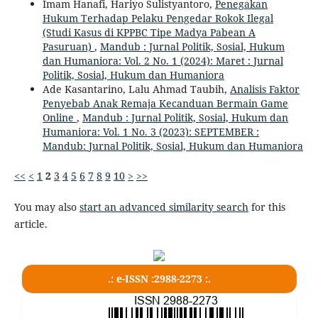
Imam Hanafi, Hariyo Sulistyantoro,
Penegakan
Hukum Terhadap Pelaku Pengedar Rokok Ilegal
(Studi Kasus di KPPBC Tipe Madya Pabean A
Pasuruan)
,
Mandub : Jurnal Politik, Sosial, Hukum
dan Humaniora: Vol. 2 No. 1 (2024): Maret : Jurnal
Politik, Sosial, Hukum dan Humaniora
Ade Kasantarino, Lalu Ahmad Taubih,
Analisis Faktor
Penyebab Anak Remaja Kecanduan Bermain Game
Online
,
Mandub : Jurnal Politik, Sosial, Hukum dan
Humaniora: Vol. 1 No. 3 (2023): SEPTEMBER :
Mandub: Jurnal Politik, Sosial, Hukum dan Humaniora
<<
<
1
2
3
4
5
6
7
8
9
10
>
>>
You may also
start an advanced similarity search
for this
article.
.: e-ISSN :2988-2273 :.