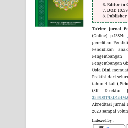
Editor in 
DOI
: 10.5
Publisher
Ta'rim: Jurnal 
(Online) p-ISSN:
penelitian Pendid
Pendidikan ana
Pengembangan d
Pengembangan Gi
Usia Dini
memuat 
Praktisi dari selu
tahun 4 kali
( Feb
(SK Direktur J
355/DST/D.D1/HM.
Akreditasi Jurnal
2023 sampai Volu
Indexed by :