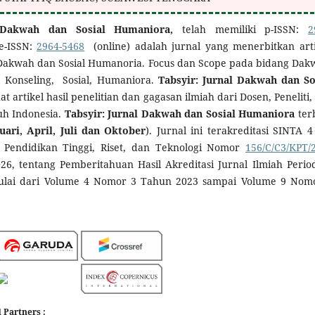
l Dakwah dan Sosial Humaniora,
telah memiliki p-ISSN:
2
e-ISSN:
2964-5468
(online) adalah jurnal yang menerbitkan arti
n Dakwah dan Sosial Humanoria. Focus dan Scope pada bidang Dak
, Konseling, Sosial, Humaniora.
Tabsyir: Jurnal Dakwah dan So
 artikel hasil penelitian dan gagasan ilmiah dari Dosen, Peneliti,
ruh Indonesia.
Tabsyir: Jurnal Dakwah dan Sosial Humaniora
ter
ari, April, Juli dan Oktober
). Jurnal ini terakreditasi SINTA 4
l Pendidikan Tinggi, Riset, dan Teknologi Nomor
156/C/C3/KPT/
026, tentang Pemberitahuan Hasil Akreditasi Jurnal Ilmiah Perio
ulai dari Volume 4 Nomor 3 Tahun 2023 sampai Volume 9 Nom
 Partners :