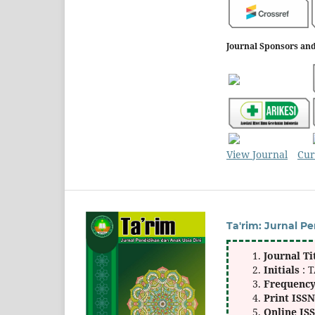
Journal Sponsors and
View Journal
Cur
Ta'rim: Jurnal P
Journal Ti
Initials
: 
Frequenc
Print ISS
Online IS