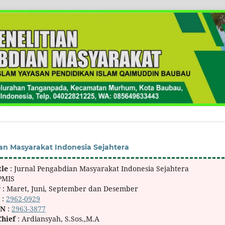
an Masyarakat Indonesia Sejahtera
tle
: Jurnal Pengabdian Masyarakat Indonesia Sejahtera
JPMIS
y
: Maret, Juni, September dan Desember
N
:
2962-0929
SN
:
2963-3877
Chief
: Ardiansyah, S.Sos.,M.A