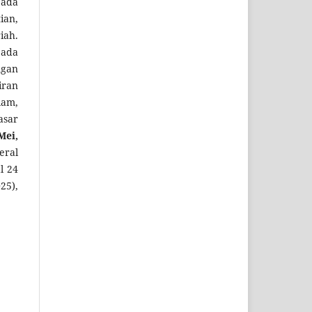
pada
ian,
iah.
pada
ngan
iran
lam,
asar
Mei,
eral
l 24
25),