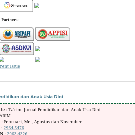
 Partners :
rent Issue
endidikan dan Anak Usia Dini
tle
: Ta'rim: Jurnal Pendidikan dan Anak Usia Dini
TARIM
y
: Februari, Mei, Agustus dan November
N
:
2964-5476
SN
:
2963-4326