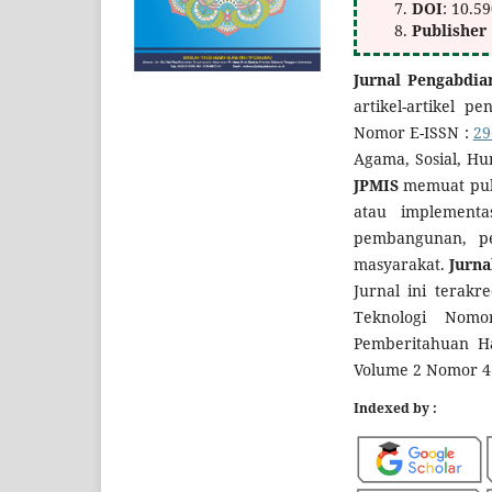
DOI
: 10.5
Publisher
Jurnal Pengabdia
artikel-artikel p
Nomor E-ISSN :
29
Agama, Sosial, Hu
JPMIS
memuat publ
atau implementa
pembangunan, p
masyarakat.
Jurna
Jurnal ini terakr
Teknologi No
Pemberitahuan Ha
Volume 2 Nomor 4
Indexed by :