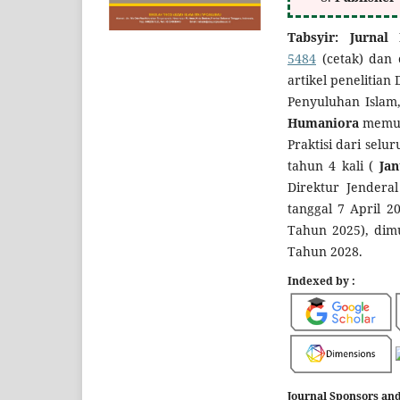
Tabsyir: Jurna
5484
(cetak) dan 
artikel penelitia
Penyuluhan Islam
Humaniora
memuat
Praktisi dari selu
tahun 4 kali (
Janu
Direktur Jendera
tanggal 7 April 2
Tahun 2025), dim
Tahun 2028.
Indexed by :
Journal Sponsors and