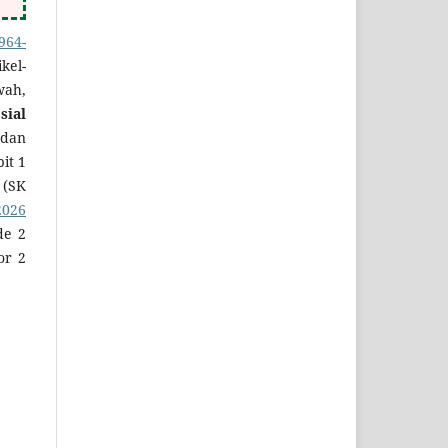
964-
kel-
wah,
sial
 dan
bit 1
 (SK
2026
de 2
or 2