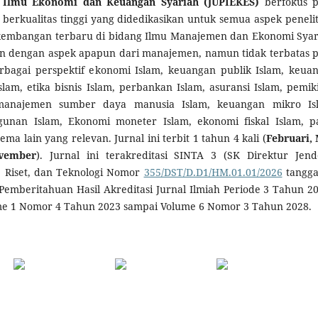
an Ilmu Ekonomi dan Keuangan Syariah (JUPIEKES)
berfokus 
 berkualitas tinggi yang didedikasikan untuk semua aspek penelit
kembangan terbaru di bidang Ilmu Manajemen dan Ekonomi Syar
tan dengan aspek apapun dari manajemen, namun tidak terbatas 
erbagai perspektif ekonomi Islam, keuangan publik Islam, keua
slam, etika bisnis Islam, perbankan Islam, asuransi Islam, pemik
manajemen sumber daya manusia Islam, keuangan mikro Is
nan Islam, Ekonomi moneter Islam, ekonomi fiskal Islam, p
ema lain yang relevan. Jurnal ini terbit 1 tahun 4 kali (
Februari, 
vember
). Jurnal ini terakreditasi SINTA 3 (SK Direktur Jend
, Riset, dan Teknologi Nomor
355/DST/D.D1/HM.01.01/2026
tangga
 Pemberitahuan Hasil Akreditasi Jurnal Ilmiah Periode 3 Tahun 20
ume 1 Nomor 4 Tahun 2023 sampai Volume 6 Nomor 3 Tahun 2028.