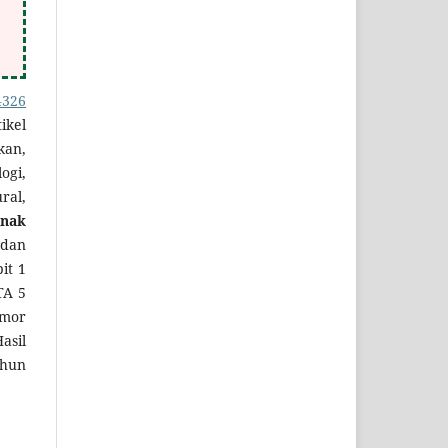
4326
ikel
kan,
ogi,
al,
Anak
 dan
it 1
TA 5
mor
asil
ahun