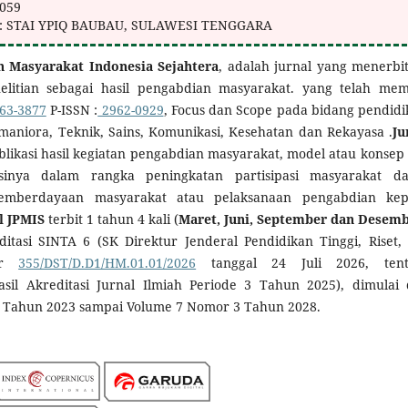
9059
: STAI YPIQ BAUBAU, SULAWESI TENGGARA
n Masyarakat Indonesia Sejahtera
, adalah jurnal yang menerbi
enelitian sebagai hasil pengabdian masyarakat. yang telah memi
63-3877
P-ISSN :
2962-0929
, Focus dan Scope pada bidang pendidi
maniora, Teknik, Sains, Komunikasi, Kesehatan dan Rekayasa .
Ju
ikasi hasil kegiatan pengabdian masyarakat, model atau konsep
sinya dalam rangka peningkatan partisipasi masyarakat d
emberdayaan masyarakat atau pelaksanaan pengabdian ke
l JPMIS
terbit 1 tahun 4 kali (
Maret, Juni, September dan Desem
editasi SINTA 6 (SK Direktur Jenderal Pendidikan Tinggi, Riset,
mor
355/DST/D.D1/HM.01.01/2026
tanggal 24 Juli 2026, tent
sil Akreditasi Jurnal Ilmiah Periode 3 Tahun 2025), dimulai 
 Tahun 2023 sampai Volume 7 Nomor 3 Tahun 2028.