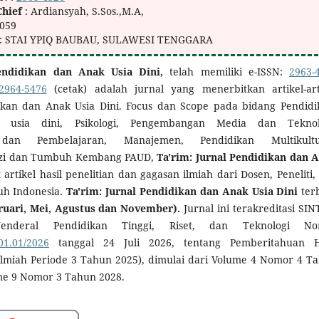
Chief
: Ardiansyah, S.Sos.,M.A,
9059
: STAI YPIQ BAUBAU, SULAWESI TENGGARA
Pendidikan dan Anak Usia Dini,
telah memiliki e-ISSN:
2963-
2964-5476
(cetak) adalah jurnal yang menerbitkan artikel-art
ikan dan Anak Usia Dini. Focus dan Scope pada bidang Pendidi
k usia dini, Psikologi, Pengembangan Media dan Teknol
an Pembelajaran, Manajemen, Pendidikan Multikultur
zi dan Tumbuh Kembang PAUD,
Ta'rim: Jurnal Pendidikan dan 
artikel hasil penelitian dan gagasan ilmiah dari Dosen, Peneliti,
ruh Indonesia.
Ta'rim: Jurnal Pendidikan dan Anak Usia Dini
terb
ruari, Mei, Agustus dan November).
Jurnal ini terakreditasi SIN
enderal Pendidikan Tinggi, Riset, dan Teknologi No
01.01/2026
tanggal 24 Juli 2026, tentang Pemberitahuan H
 Ilmiah Periode 3 Tahun 2025), dimulai dari Volume 4 Nomor 4 T
me 9 Nomor 3 Tahun 2028.