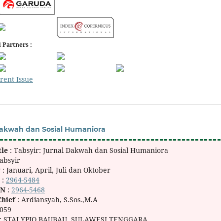
 Partners :
rent Issue
 Dakwah dan Sosial Humaniora
tle
: Tabsyir: Jurnal Dakwah dan Sosial Humaniora
Tabsyir
y
: Januari, April, Juli dan Oktober
N
:
2964-5484
SN
:
2964-5468
Chief
: Ardiansyah, S.Sos.,M.A
9059
: STAI YPIQ BAUBAU, SULAWESI TENGGARA