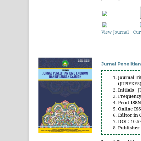
View Journal
Cur
Jurnal Peneliti
Journal Ti
(JUPIEKES
Initials
: 
Frequenc
Print ISS
Online IS
Editor in 
DOI
: 10.5
Publisher