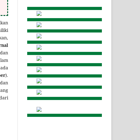
tkan
liki
kan,
rnal
 dan
alam
pada
ber
).
 dan
ang
dari