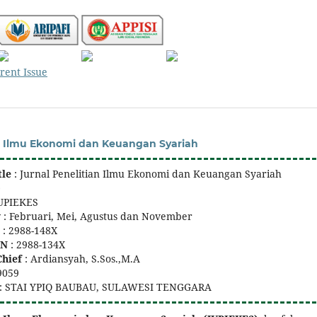
rent Issue
an Ilmu Ekonomi dan Keuangan Syariah
tle
: Jurnal Penelitian Ilmu Ekonomi dan Keuangan Syariah
)
JUPIEKES
y
: Februari, Mei, Agustus dan November
N
: 2988-148X
SN
: 2988-134X
Chief
: Ardiansyah, S.Sos.,M.A
9059
: STAI YPIQ BAUBAU, SULAWESI TENGGARA