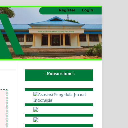
Register
Login
.: Konsorsium :.