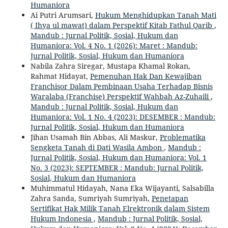
Humaniora
Ai Putri Arumsari,
Hukum Menghidupkan Tanah Mati
( Ihya ul mawat) dalam Perspektif Kitab Fathul Qarib
,
Mandub : Jurnal Politik, Sosial, Hukum dan
Humaniora: Vol. 4 No. 1 (2026): Maret : Mandub:
Jurnal Politik, Sosial, Hukum dan Humaniora
Nabila Zahra Siregar, Mustapa Khamal Rokan,
Rahmat Hidayat,
Pemenuhan Hak Dan Kewajiban
Franchisor Dalam Pembinaan Usaha Terhadap Bisnis
Waralaba (Franchise) Perspektif Wahbah Az-Zuhaili
,
Mandub : Jurnal Politik, Sosial, Hukum dan
Humaniora: Vol. 1 No. 4 (2023): DESEMBER : Mandub:
Jurnal Politik, Sosial, Hukum dan Humaniora
Jihan Usamah Bin Abbas, Ali Maskur,
Problematika
Sengketa Tanah di Dati Wasila Ambon
,
Mandub :
Jurnal Politik, Sosial, Hukum dan Humaniora: Vol. 1
No. 3 (2023): SEPTEMBER : Mandub: Jurnal Politik,
Sosial, Hukum dan Humaniora
Muhimmatul Hidayah, Nana Eka Wijayanti, Salsabilla
Zahra Sanda, Sumriyah Sumriyah,
Penetapan
Sertifikat Hak Milik Tanah Elrektronik dalam Sistem
Hukum Indonesia
,
Mandub : Jurnal Politik, Sosial,