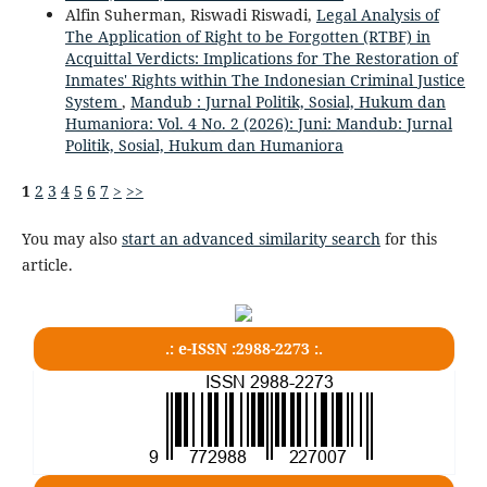
Alfin Suherman, Riswadi Riswadi,
Legal Analysis of
The Application of Right to be Forgotten (RTBF) in
Acquittal Verdicts: Implications for The Restoration of
Inmates' Rights within The Indonesian Criminal Justice
System
,
Mandub : Jurnal Politik, Sosial, Hukum dan
Humaniora: Vol. 4 No. 2 (2026): Juni: Mandub: Jurnal
Politik, Sosial, Hukum dan Humaniora
1
2
3
4
5
6
7
>
>>
You may also
start an advanced similarity search
for this
article.
.: e-ISSN :2988-2273 :.