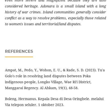
even more severe and magnificent because they are also
considered heritage. Adonara is a small island with a long
history of war crimes. Island communities generally consider
conflict as a way to resolve problems, especially those related
to women's issues and territorial/land disputes.
REFERENCES
Ampat, M., Pedo, Y., Wohon, E. U., & Rade, S. D. (2023). Tu'a
Golo's role in resolving land disputes between Poka
indigenous people, Longko Village, Wae Ri'i District,
Manggarai Regency. Al Ahkam, 19(1), 48-58.
Boleng, Hermanus. Kepala Desa di Desa Oringbele. melalui
Via telepon seluler. 1 oktober 2023.