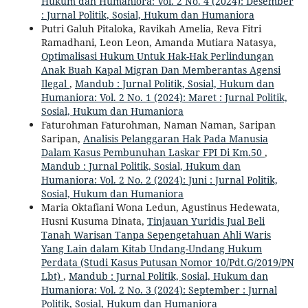
Hukum dan Humaniora: Vol. 2 No. 4 (2024): Desember
: Jurnal Politik, Sosial, Hukum dan Humaniora
Putri Galuh Pitaloka, Ravikah Amelia, Reva Fitri
Ramadhani, Leon Leon, Amanda Mutiara Natasya,
Optimalisasi Hukum Untuk Hak-Hak Perlindungan
Anak Buah Kapal Migran Dan Memberantas Agensi
Ilegal
,
Mandub : Jurnal Politik, Sosial, Hukum dan
Humaniora: Vol. 2 No. 1 (2024): Maret : Jurnal Politik,
Sosial, Hukum dan Humaniora
Faturohman Faturohman, Naman Naman, Saripan
Saripan,
Analisis Pelanggaran Hak Pada Manusia
Dalam Kasus Pembunuhan Laskar FPI Di Km.50
,
Mandub : Jurnal Politik, Sosial, Hukum dan
Humaniora: Vol. 2 No. 2 (2024): Juni : Jurnal Politik,
Sosial, Hukum dan Humaniora
Maria Oktafiani Wona Ledun, Agustinus Hedewata,
Husni Kusuma Dinata,
Tinjauan Yuridis Jual Beli
Tanah Warisan Tanpa Sepengetahuan Ahli Waris
Yang Lain dalam Kitab Undang-Undang Hukum
Perdata (Studi Kasus Putusan Nomor 10/Pdt.G/2019/PN
Lbt)
,
Mandub : Jurnal Politik, Sosial, Hukum dan
Humaniora: Vol. 2 No. 3 (2024): September : Jurnal
Politik, Sosial, Hukum dan Humaniora