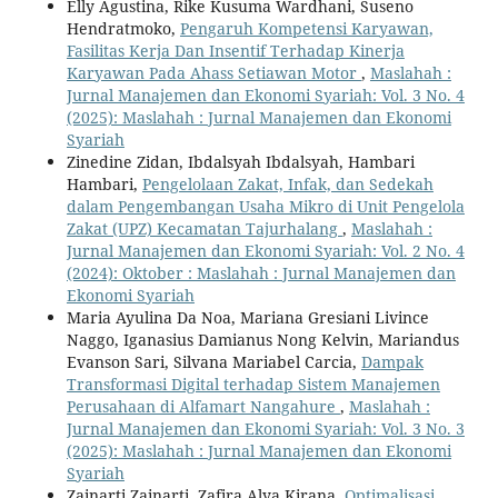
Elly Agustina, Rike Kusuma Wardhani, Suseno
Hendratmoko,
Pengaruh Kompetensi Karyawan,
Fasilitas Kerja Dan Insentif Terhadap Kinerja
Karyawan Pada Ahass Setiawan Motor
,
Maslahah :
Jurnal Manajemen dan Ekonomi Syariah: Vol. 3 No. 4
(2025): Maslahah : Jurnal Manajemen dan Ekonomi
Syariah
Zinedine Zidan, Ibdalsyah Ibdalsyah, Hambari
Hambari,
Pengelolaan Zakat, Infak, dan Sedekah
dalam Pengembangan Usaha Mikro di Unit Pengelola
Zakat (UPZ) Kecamatan Tajurhalang
,
Maslahah :
Jurnal Manajemen dan Ekonomi Syariah: Vol. 2 No. 4
(2024): Oktober : Maslahah : Jurnal Manajemen dan
Ekonomi Syariah
Maria Ayulina Da Noa, Mariana Gresiani Livince
Naggo, Iganasius Damianus Nong Kelvin, Mariandus
Evanson Sari, Silvana Mariabel Carcia,
Dampak
Transformasi Digital terhadap Sistem Manajemen
Perusahaan di Alfamart Nangahure
,
Maslahah :
Jurnal Manajemen dan Ekonomi Syariah: Vol. 3 No. 3
(2025): Maslahah : Jurnal Manajemen dan Ekonomi
Syariah
Zainarti Zainarti, Zafira Alya Kirana,
Optimalisasi