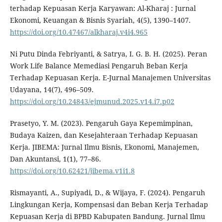
terhadap Kepuasan Kerja Karyawan: Al-Kharaj : Jurnal
Ekonomi, Keuangan & Bisnis Syariah, 4(5), 1390–1407.
https://doi.org/10.47467/alkharaj.v4i4.965
Ni Putu Dinda Febriyanti, & Satrya, I. G. B. H. (2025). Peran
Work Life Balance Memediasi Pengaruh Beban Kerja
Terhadap Kepuasan Kerja. E-Jurnal Manajemen Universitas
Udayana, 14(7), 496–509.
https://doi.org/10.24843/ejmunud.2025.v14.i7.p02
Prasetyo, Y. M. (2023). Pengaruh Gaya Kepemimpinan,
Budaya Kaizen, dan Kesejahteraan Terhadap Kepuasan
Kerja. JIBEMA: Jurnal Ilmu Bisnis, Ekonomi, Manajemen,
Dan Akuntansi, 1(1), 77–86.
https://doi.org/10.62421/jibema.v1i1.8
Rismayanti, A., Supiyadi, D., & Wijaya, F. (2024). Pengaruh
Lingkungan Kerja, Kompensasi dan Beban Kerja Terhadap
Kepuasan Kerja di BPBD Kabupaten Bandung. Jurnal Ilmu