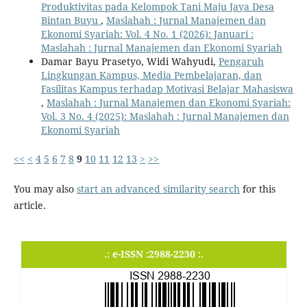
Produktivitas pada Kelompok Tani Maju Jaya Desa
Bintan Buyu
,
Maslahah : Jurnal Manajemen dan
Ekonomi Syariah: Vol. 4 No. 1 (2026): Januari :
Maslahah : Jurnal Manajemen dan Ekonomi Syariah
Damar Bayu Prasetyo, Widi Wahyudi,
Pengaruh
Lingkungan Kampus, Media Pembelajaran, dan
Fasilitas Kampus terhadap Motivasi Belajar Mahasiswa
,
Maslahah : Jurnal Manajemen dan Ekonomi Syariah:
Vol. 3 No. 4 (2025): Maslahah : Jurnal Manajemen dan
Ekonomi Syariah
<<
<
4
5
6
7
8
9
10
11
12
13
>
>>
You may also
start an advanced similarity search
for this
article.
.: e-ISSN :2988-2230 :.