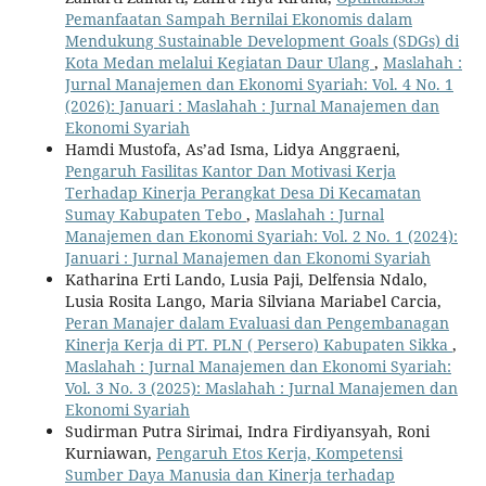
Pemanfaatan Sampah Bernilai Ekonomis dalam
Mendukung Sustainable Development Goals (SDGs) di
Kota Medan melalui Kegiatan Daur Ulang
,
Maslahah :
Jurnal Manajemen dan Ekonomi Syariah: Vol. 4 No. 1
(2026): Januari : Maslahah : Jurnal Manajemen dan
Ekonomi Syariah
Hamdi Mustofa, As’ad Isma, Lidya Anggraeni,
Pengaruh Fasilitas Kantor Dan Motivasi Kerja
Terhadap Kinerja Perangkat Desa Di Kecamatan
Sumay Kabupaten Tebo
,
Maslahah : Jurnal
Manajemen dan Ekonomi Syariah: Vol. 2 No. 1 (2024):
Januari : Jurnal Manajemen dan Ekonomi Syariah
Katharina Erti Lando, Lusia Paji, Delfensia Ndalo,
Lusia Rosita Lango, Maria Silviana Mariabel Carcia,
Peran Manajer dalam Evaluasi dan Pengembanagan
Kinerja Kerja di PT. PLN ( Persero) Kabupaten Sikka
,
Maslahah : Jurnal Manajemen dan Ekonomi Syariah:
Vol. 3 No. 3 (2025): Maslahah : Jurnal Manajemen dan
Ekonomi Syariah
Sudirman Putra Sirimai, Indra Firdiyansyah, Roni
Kurniawan,
Pengaruh Etos Kerja, Kompetensi
Sumber Daya Manusia dan Kinerja terhadap