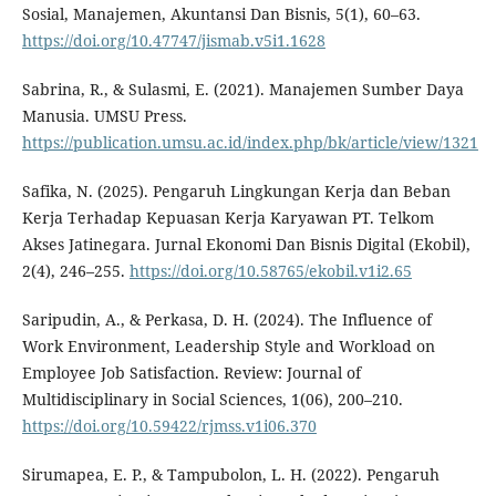
Sosial, Manajemen, Akuntansi Dan Bisnis, 5(1), 60–63.
https://doi.org/10.47747/jismab.v5i1.1628
Sabrina, R., & Sulasmi, E. (2021). Manajemen Sumber Daya
Manusia. UMSU Press.
https://publication.umsu.ac.id/index.php/bk/article/view/1321
Safika, N. (2025). Pengaruh Lingkungan Kerja dan Beban
Kerja Terhadap Kepuasan Kerja Karyawan PT. Telkom
Akses Jatinegara. Jurnal Ekonomi Dan Bisnis Digital (Ekobil),
2(4), 246–255.
https://doi.org/10.58765/ekobil.v1i2.65
Saripudin, A., & Perkasa, D. H. (2024). The Influence of
Work Environment, Leadership Style and Workload on
Employee Job Satisfaction. Review: Journal of
Multidisciplinary in Social Sciences, 1(06), 200–210.
https://doi.org/10.59422/rjmss.v1i06.370
Sirumapea, E. P., & Tampubolon, L. H. (2022). Pengaruh