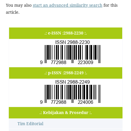
You may also
start an advanced similarity search
for this
article.
.: e-ISSN :2988-2230 :.
.: p-ISSN :2988-2249 :.
.: Kebijakan & Prosedur :.
Tim Editorial