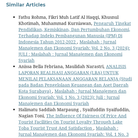
Similar Articles
Fathu Rohma, Fikri Muh Latif Al Haqqi, Khusnul
Khotimah, Muhammad Kurniawan,
Pengaruh Tingkat
Pendidikan, Kemiskinan, Dan Pertumbuhan Ekonomi,
Terhadap Indeks Pembangunan Manusia (IPM) Di
Indonesia Tahun 2012-2022
,
Maslahah : Jurnal
Manajemen dan Ekonomi Syariah: Vol. 2 No. 3 (2024):
JULI : Maslahah : Jurnal Manajemen dan Ekonomi
Syariah
Anissa Bella Febriana, Maulidah Narastri,
ANALISIS
LAPORAN REALISASI ANGGARAN (LRA) UNTUK
MENILAI PELAKSANAAN ANGGARAN BELANJA (Studi
pada Badan Pengelolaan Keuangan dan Aset Daerah
Kota Surabaya)
,
Maslahah : Jurnal Manajemen dan
Ekonomi Syariah: Vol. 1 No. 3 (2023): Juli : Jurnal
Manajemen dan Ekonomi Syariah
Halimatu Saddiah Marpaung , Syaifuddin Syaifuddin,
Nagian Toni,
The Influence Of Fairness Of Price And
Tourist Facilities On Tourist Loyalty Through Lake
Toba Tourist Trust And Satisfaction
,
Maslahah :
Jurnal Manajemen dan Ekonomi Syariah: Vol. 1 No. 3