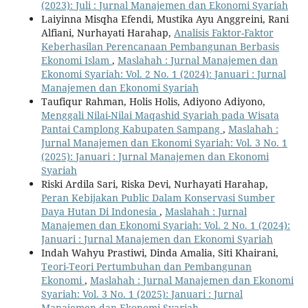
(2023): Juli : Jurnal Manajemen dan Ekonomi Syariah
Laiyinna Misqha Efendi, Mustika Ayu Anggreini, Rani
Alfiani, Nurhayati Harahap,
Analisis Faktor-Faktor
Keberhasilan Perencanaan Pembangunan Berbasis
Ekonomi Islam
,
Maslahah : Jurnal Manajemen dan
Ekonomi Syariah: Vol. 2 No. 1 (2024): Januari : Jurnal
Manajemen dan Ekonomi Syariah
Taufiqur Rahman, Holis Holis, Adiyono Adiyono,
Menggali Nilai-Nilai Maqashid Syariah pada Wisata
Pantai Camplong Kabupaten Sampang
,
Maslahah :
Jurnal Manajemen dan Ekonomi Syariah: Vol. 3 No. 1
(2025): Januari : Jurnal Manajemen dan Ekonomi
Syariah
Riski Ardila Sari, Riska Devi, Nurhayati Harahap,
Peran Kebijakan Public Dalam Konservasi Sumber
Daya Hutan Di Indonesia
,
Maslahah : Jurnal
Manajemen dan Ekonomi Syariah: Vol. 2 No. 1 (2024):
Januari : Jurnal Manajemen dan Ekonomi Syariah
Indah Wahyu Prastiwi, Dinda Amalia, Siti Khairani,
Teori-Teori Pertumbuhan dan Pembangunan
Ekonomi
,
Maslahah : Jurnal Manajemen dan Ekonomi
Syariah: Vol. 3 No. 1 (2025): Januari : Jurnal
Manajemen dan Ekonomi Syariah