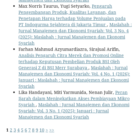
Max Norris Taurus, Yugi Setyarko,
Pengaruh
Pengembangan Produk, Kualitas Layanan, dan
Penetapan Harga terhadap Volume Penjualan pada
PT Indoqurma Sejahtera di Jakarta Timur
,
Maslahah :
Jurnal Manajemen dan Ekonomi Syariah: Vol. 3 No. 4
(2025): Maslahah : Jurnal Manajemen dan Ekonomi
Syariah
Farhan Mahmud Azyumardiazra, Sirajual Arifin,
Analisis Pengaruh Citra Merek dan Promosi Online
terhadap Keputusan Pembelian Produk BSI Oleh
Generasi Z di BSI Merr Surabaya
,
Maslahah : Jurnal
Manajemen dan Ekonomi Syariah: Vol. 4 No. 1 (2026):
Januari : Maslahah : Jurnal Manajemen dan Ekonomi
Syariah
Lika Handayani, Miti Yarmunida, Nenan Julir,
Peran
Ijarah dalam Meningkatkan Akses Pembiayaan Mikro
Syariah
,
Maslahah : Jurnal Manajemen dan Ekonomi
Syariah: Vol. 3 No. 1 (2025): Januari : Jurnal
Manajemen dan Ekonomi Syariah
1
2
3
4
5
6
7
8
9
10
>
>>