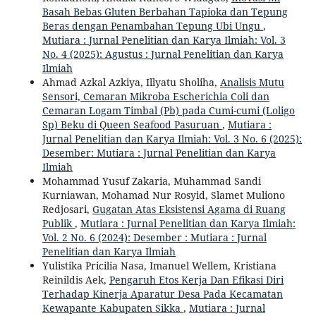
Basah Bebas Gluten Berbahan Tapioka dan Tepung
Beras dengan Penambahan Tepung Ubi Ungu
,
Mutiara : Jurnal Penelitian dan Karya Ilmiah: Vol. 3
No. 4 (2025): Agustus : Jurnal Penelitian dan Karya
Ilmiah
Ahmad Azkal Azkiya, Illyatu Sholiha,
Analisis Mutu
Sensori, Cemaran Mikroba Escherichia Coli dan
Cemaran Logam Timbal (Pb) pada Cumi-cumi (Loligo
Sp) Beku di Queen Seafood Pasuruan
,
Mutiara :
Jurnal Penelitian dan Karya Ilmiah: Vol. 3 No. 6 (2025):
Desember: Mutiara : Jurnal Penelitian dan Karya
Ilmiah
Mohammad Yusuf Zakaria, Muhammad Sandi
Kurniawan, Mohamad Nur Rosyid, Slamet Muliono
Redjosari,
Gugatan Atas Eksistensi Agama di Ruang
Publik
,
Mutiara : Jurnal Penelitian dan Karya Ilmiah:
Vol. 2 No. 6 (2024): Desember : Mutiara : Jurnal
Penelitian dan Karya Ilmiah
Yulistika Pricilia Nasa, Imanuel Wellem, Kristiana
Reinildis Aek,
Pengaruh Etos Kerja Dan Efikasi Diri
Terhadap Kinerja Aparatur Desa Pada Kecamatan
Kewapante Kabupaten Sikka
,
Mutiara : Jurnal