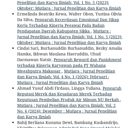
Penelitian dan Karya Ilmiah: Vol. 1 No. 5 (2023):
Oktober: Mutiara : Jurnal Penelitian dan Karya Ilmiah
Ermelinda Beatriks Kewa, Walter Obon, Yustina Olivia
Da Silva,
Pengaruh Kecerdasan Emosional Dan Sikap
Kerja Terhadap Kinerja Pegawai Pada Badan
Pendapatan Daerah Kabupaten Sikka
,
Mutiara :
Jurnal Penelitian dan Karya Ilmiah: Vol. 1 No. 5 (2023):
Oktober: Mutiara : Jurnal Penelitian dan Karya Ilmiah
Cindai Sari, Burhanuddin Burhanuddin, Rezky Amalia
Hamka, Ikhwan Maulana Haeruddin, Uhud
Darmawan Natsir,
Pengaruh Reward dan Punishment
terhadap Kinerja Karyawan pada PT Wahana
Megahputra Makassar
,
Mutiara : Jurnal Penelitian
dan Karya Ilmiah: Vol. 4 No. 1 (2026): Februari :
Mutiara : Jurnal Penelitian dan Karya Ilmiah
Ahmad Yusuf Abdi Firdaus, Lingga Yuliana,
Pengaruh
Reputasi Merek dan Kesadaran Merek Terhadap
Keputusan Pembelian Produk Air Minum NU Berkah
,
Mutiara : Jurnal Penelitian dan Karya Ilmiah: Vol. 2
No. 6 (2024): Desember : Mutiara : Jurnal Penelitian
dan Karya Ilmiah
Bahij Berliana Kusuma Dewi, Bambang Kusbandrijo,