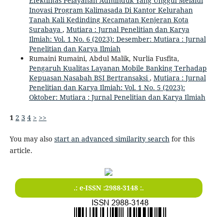
Efektifitas Pelayanan Adminduk Yang Unggul Melalui
Inovasi Program Kalimasada Di Kantor Kelurahan
Tanah Kali Kedinding Kecamatan Kenjeran Kota
Surabaya
,
Mutiara : Jurnal Penelitian dan Karya
Ilmiah: Vol. 1 No. 6 (2023): Desember: Mutiara : Jurnal
Penelitian dan Karya Ilmiah
Rumaini Rumaini, Abdul Malik, Nurlia Fusfita,
Pengaruh Kualitas Layanan Mobile Banking Terhadap
Kepuasan Nasabah BSI Bertransaksi
,
Mutiara : Jurnal
Penelitian dan Karya Ilmiah: Vol. 1 No. 5 (2023):
Oktober: Mutiara : Jurnal Penelitian dan Karya Ilmiah
1
2
3
4
>
>>
You may also
start an advanced similarity search
for this
article.
.: e-ISSN :2988-3148 :.