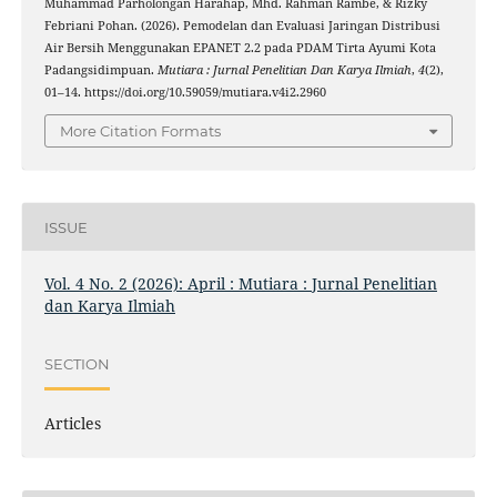
Muhammad Parholongan Harahap, Mhd. Rahman Rambe, & Rizky
Febriani Pohan. (2026). Pemodelan dan Evaluasi Jaringan Distribusi
Air Bersih Menggunakan EPANET 2.2 pada PDAM Tirta Ayumi Kota
Padangsidimpuan.
Mutiara : Jurnal Penelitian Dan Karya Ilmiah
,
4
(2),
01–14. https://doi.org/10.59059/mutiara.v4i2.2960
More Citation Formats
ISSUE
Vol. 4 No. 2 (2026): April : Mutiara : Jurnal Penelitian
dan Karya Ilmiah
SECTION
Articles