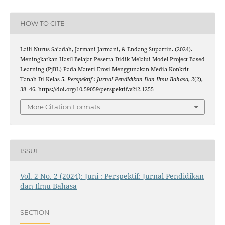
HOW TO CITE
Laili Nurus Sa’adah, Jarmani Jarmani, & Endang Supartin. (2024).
Meningkatkan Hasil Belajar Peserta Didik Melalui Model Project Based
Learning (PjBL) Pada Materi Erosi Menggunakan Media Konkrit
Tanah Di Kelas 5.
Perspektif : Jurnal Pendidikan Dan Ilmu Bahasa
,
2
(2),
38–46. https://doi.org/10.59059/perspektif.v2i2.1255
More Citation Formats
ISSUE
Vol. 2 No. 2 (2024): Juni : Perspektif: Jurnal Pendidikan
dan Ilmu Bahasa
SECTION