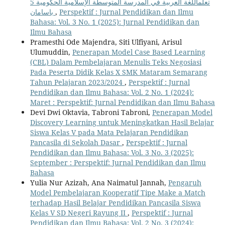
تعلماللغة العربية في المدرسة المتوسطة الإسلامية الحكومية 5
باسامان
,
Perspektif : Jurnal Pendidikan dan Ilmu
Bahasa: Vol. 3 No. 1 (2025): Jurnal Pendidikan dan
Ilmu Bahasa
Pramesthi Ode Majendra, Siti Ulfiyani, Arisul
Ulumuddin,
Penerapan Model Case Based Learning
(CBL) Dalam Pembelajaran Menulis Teks Negosiasi
Pada Peserta Didik Kelas X SMK Mataram Semarang
Tahun Pelajaran 2023/2024
,
Perspektif : Jurnal
Pendidikan dan Ilmu Bahasa: Vol. 2 No. 1 (2024):
Maret : Perspektif: Jurnal Pendidikan dan Ilmu Bahasa
Devi Dwi Oktavia, Tabroni Tabroni,
Penerapan Model
Discovery Learning untuk Meningkatkan Hasil Belajar
Siswa Kelas V pada Mata Pelajaran Pendidikan
Pancasila di Sekolah Dasar
,
Perspektif : Jurnal
Pendidikan dan Ilmu Bahasa: Vol. 3 No. 3 (2025):
September : Perspektif: Jurnal Pendidikan dan Ilmu
Bahasa
Yulia Nur Azizah, Ana Naimatul Jannah,
Pengaruh
Model Pembelajaran Kooperatif Tipe Make a Match
terhadap Hasil Belajar Pendidikan Pancasila Siswa
Kelas V SD Negeri Rayung II
,
Perspektif : Jurnal
Pendidikan dan Ilmu Bahasa: Vol. 2 No. 3 (2024):