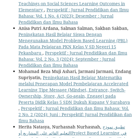
Teachings on Social Sciences Learning Outcomes in
Elementary
,
Perspektif : Jurnal Pendidikan dan Ilmu
Bahasa: Vol. 1 No. 4 (2023): Desember : Jurnal
Pendidikan dan Ilmu Bahasa
Anisa Putri Ardana, Salman Salman, Sakban Sakban,
Peningkatan Hasil Belajar Siswa Dengan
Menggunakan Model Problem Based Learning (PBL)
Pada Mata Pelajaran PKN Kelas V SD Negeri 15
Pekanbaru
,
Perspektif : Jurnal Pendidikan dan Ilmu
Bahasa: Vol. 2 No. 3 (2024): September : Jurnal
Pendidikan dan Ilmu Bahasa
Mohamad Reza Muji Ashari, Jarmani Jarmani, Endang
Supriyatin,
Peningkatan Hasil Belajar Matematika
melalui Penerapan Model Pembelajaran Accelerated
Learning Tipe Message (Mindset, Entrance, Switch-
Ownership, Store, Act, Go-again, Engage) pada
Peserta Didik Kelas 5 SDN Dukuh Kupang V Surabaya
,
Perspektif : Jurnal Pendidikan dan Ilmu Bahasa: Vol.
2 No. 2 (2024): Juni : Perspektif: Jurnal Pendidikan dan
Ilmu Bahasa
Herita Natasya, Nurhasnah Nurhasnah,
تطبيق نموذج
التعليم القائم على المشاريع أوProject Based Learning في