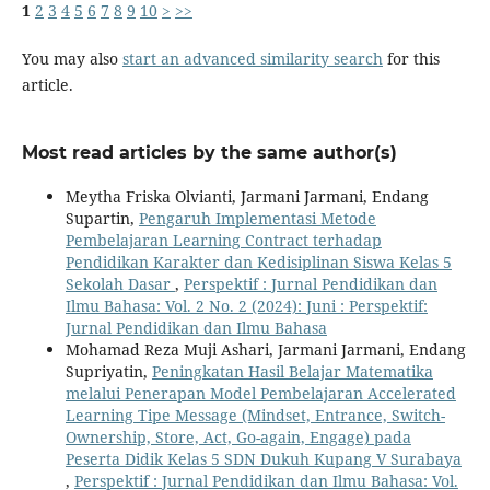
1
2
3
4
5
6
7
8
9
10
>
>>
You may also
start an advanced similarity search
for this
article.
Most read articles by the same author(s)
Meytha Friska Olvianti, Jarmani Jarmani, Endang
Supartin,
Pengaruh Implementasi Metode
Pembelajaran Learning Contract terhadap
Pendidikan Karakter dan Kedisiplinan Siswa Kelas 5
Sekolah Dasar
,
Perspektif : Jurnal Pendidikan dan
Ilmu Bahasa: Vol. 2 No. 2 (2024): Juni : Perspektif:
Jurnal Pendidikan dan Ilmu Bahasa
Mohamad Reza Muji Ashari, Jarmani Jarmani, Endang
Supriyatin,
Peningkatan Hasil Belajar Matematika
melalui Penerapan Model Pembelajaran Accelerated
Learning Tipe Message (Mindset, Entrance, Switch-
Ownership, Store, Act, Go-again, Engage) pada
Peserta Didik Kelas 5 SDN Dukuh Kupang V Surabaya
,
Perspektif : Jurnal Pendidikan dan Ilmu Bahasa: Vol.