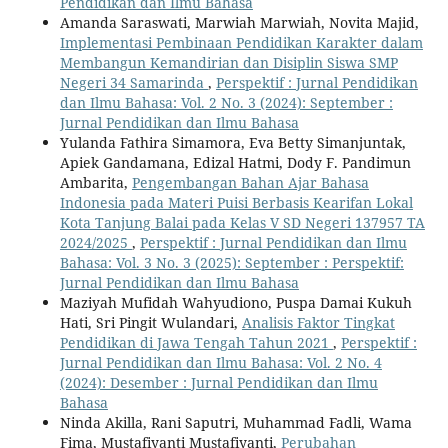
Pendidikan dan Ilmu Bahasa
Amanda Saraswati, Marwiah Marwiah, Novita Majid,
Implementasi Pembinaan Pendidikan Karakter dalam
Membangun Kemandirian dan Disiplin Siswa SMP
Negeri 34 Samarinda
,
Perspektif : Jurnal Pendidikan
dan Ilmu Bahasa: Vol. 2 No. 3 (2024): September :
Jurnal Pendidikan dan Ilmu Bahasa
Yulanda Fathira Simamora, Eva Betty Simanjuntak,
Apiek Gandamana, Edizal Hatmi, Dody F. Pandimun
Ambarita,
Pengembangan Bahan Ajar Bahasa
Indonesia pada Materi Puisi Berbasis Kearifan Lokal
Kota Tanjung Balai pada Kelas V SD Negeri 137957 TA
2024/2025
,
Perspektif : Jurnal Pendidikan dan Ilmu
Bahasa: Vol. 3 No. 3 (2025): September : Perspektif:
Jurnal Pendidikan dan Ilmu Bahasa
Maziyah Mufidah Wahyudiono, Puspa Damai Kukuh
Hati, Sri Pingit Wulandari,
Analisis Faktor Tingkat
Pendidikan di Jawa Tengah Tahun 2021
,
Perspektif :
Jurnal Pendidikan dan Ilmu Bahasa: Vol. 2 No. 4
(2024): Desember : Jurnal Pendidikan dan Ilmu
Bahasa
Ninda Akilla, Rani Saputri, Muhammad Fadli, Wama
Fima, Mustafiyanti Mustafiyanti,
Perubahan