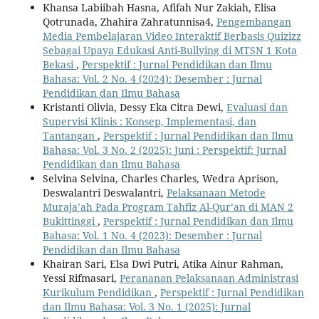
Khansa Labiibah Hasna, Afifah Nur Zakiah, Elisa
Qotrunada, Zhahira Zahratunnisa4,
Pengembangan
Media Pembelajaran Video Interaktif Berbasis Quizizz
Sebagai Upaya Edukasi Anti-Bullying di MTSN 1 Kota
Bekasi
,
Perspektif : Jurnal Pendidikan dan Ilmu
Bahasa: Vol. 2 No. 4 (2024): Desember : Jurnal
Pendidikan dan Ilmu Bahasa
Kristanti Olivia, Dessy Eka Citra Dewi,
Evaluasi dan
Supervisi Klinis : Konsep, Implementasi, dan
Tantangan
,
Perspektif : Jurnal Pendidikan dan Ilmu
Bahasa: Vol. 3 No. 2 (2025): Juni : Perspektif: Jurnal
Pendidikan dan Ilmu Bahasa
Selvina Selvina, Charles Charles, Wedra Aprison,
Deswalantri Deswalantri,
Pelaksanaan Metode
Muraja’ah Pada Program Tahfiz Al-Qur’an di MAN 2
Bukittinggi
,
Perspektif : Jurnal Pendidikan dan Ilmu
Bahasa: Vol. 1 No. 4 (2023): Desember : Jurnal
Pendidikan dan Ilmu Bahasa
Khairan Sari, Elsa Dwi Putri, Atika Ainur Rahman,
Yessi Rifmasari,
Perananan Pelaksanaan Administrasi
Kurikulum Pendidikan
,
Perspektif : Jurnal Pendidikan
dan Ilmu Bahasa: Vol. 3 No. 1 (2025): Jurnal