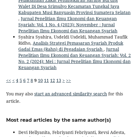
Pelaksanaan Zakat Penangkaran Sarang Burung
Walet Di Desa Srimulyo Kecamatan Tungkal Jaya
Kabupaten Musi Banyuasin Provinsi Sumatera Selatan
,
Jurnal Penelitian Ilmu Ekonomi dan Keuangan
Syariah: Vol. 1 No. 4 (2023): November : Jurnal
Penelitian Ilmu Ekonomi dan Keuangan Syariah
Syahira Syahira, Usdeldi Usdeldi, Muhammad Taufik
Ridho,
Analisis Strategi Pemasaran Syariah Produk
Gadai Emas (Rahn) di Pegadaian Syariah
,
Jurnal
Penelitian Ilmu Ekonomi dan Keuangan Syariah: Vol. 2
No. 2 (2024): Mei : Jurnal Penelitian Ilmu Ekonomi dan
Keuangan Syariah
<<
<
4
5
6
7
8
9
10
11
12
13
>
>>
You may also
start an advanced similarity search
for this
article.
Most read articles by the same author(s)
Devi Hellyanita, Febriyanti Febriyanti, Revsi Adesta,