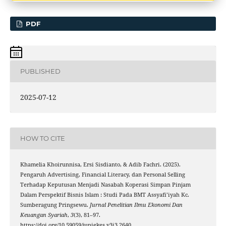
PDF
PUBLISHED
2025-07-12
HOW TO CITE
Khamelia Khoirunnisa, Ersi Sisdianto, & Adib Fachri. (2025).
Pengaruh Advertising, Financial Literacy, dan Personal Selling
Terhadap Keputusan Menjadi Nasabah Koperasi Simpan Pinjam
Dalam Perspektif Bisnis Islam : Studi Pada BMT Assyafi’iyah Kc.
Sumberagung Pringsewu.
Jurnal Penelitian Ilmu Ekonomi Dan
Keuangan Syariah
,
3
(3), 81–97.
https://doi.org/10.59059/jupiekes.v3i3.2640