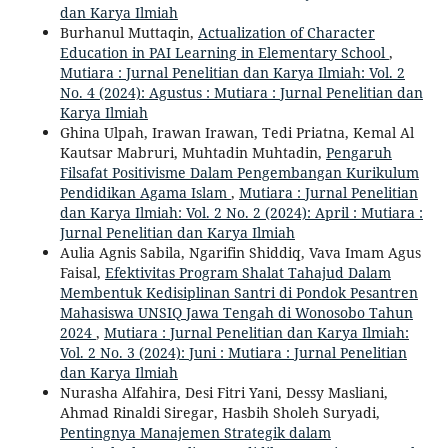
dan Karya Ilmiah
Burhanul Muttaqin,
Actualization of Character
Education in PAI Learning in Elementary School
,
Mutiara : Jurnal Penelitian dan Karya Ilmiah: Vol. 2
No. 4 (2024): Agustus : Mutiara : Jurnal Penelitian dan
Karya Ilmiah
Ghina Ulpah, Irawan Irawan, Tedi Priatna, Kemal Al
Kautsar Mabruri, Muhtadin Muhtadin,
Pengaruh
Filsafat Positivisme Dalam Pengembangan Kurikulum
Pendidikan Agama Islam
,
Mutiara : Jurnal Penelitian
dan Karya Ilmiah: Vol. 2 No. 2 (2024): April : Mutiara :
Jurnal Penelitian dan Karya Ilmiah
Aulia Agnis Sabila, Ngarifin Shiddiq, Vava Imam Agus
Faisal,
Efektivitas Program Shalat Tahajud Dalam
Membentuk Kedisiplinan Santri di Pondok Pesantren
Mahasiswa UNSIQ Jawa Tengah di Wonosobo Tahun
2024
,
Mutiara : Jurnal Penelitian dan Karya Ilmiah:
Vol. 2 No. 3 (2024): Juni : Mutiara : Jurnal Penelitian
dan Karya Ilmiah
Nurasha Alfahira, Desi Fitri Yani, Dessy Masliani,
Ahmad Rinaldi Siregar, Hasbih Sholeh Suryadi,
Pentingnya Manajemen Strategik dalam