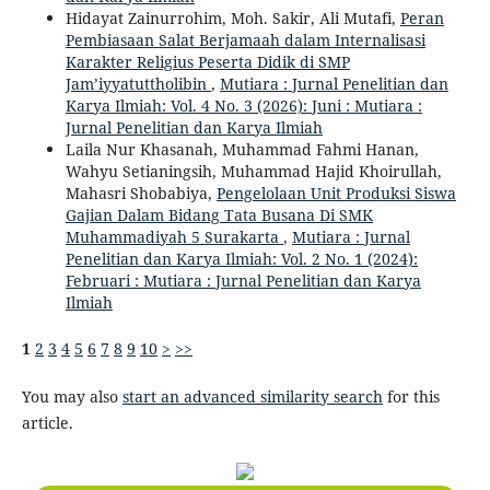
Hidayat Zainurrohim, Moh. Sakir, Ali Mutafi,
Peran
Pembiasaan Salat Berjamaah dalam Internalisasi
Karakter Religius Peserta Didik di SMP
Jam’iyyatuttholibin
,
Mutiara : Jurnal Penelitian dan
Karya Ilmiah: Vol. 4 No. 3 (2026): Juni : Mutiara :
Jurnal Penelitian dan Karya Ilmiah
Laila Nur Khasanah, Muhammad Fahmi Hanan,
Wahyu Setianingsih, Muhammad Hajid Khoirullah,
Mahasri Shobabiya,
Pengelolaan Unit Produksi Siswa
Gajian Dalam Bidang Tata Busana Di SMK
Muhammadiyah 5 Surakarta
,
Mutiara : Jurnal
Penelitian dan Karya Ilmiah: Vol. 2 No. 1 (2024):
Februari : Mutiara : Jurnal Penelitian dan Karya
Ilmiah
1
2
3
4
5
6
7
8
9
10
>
>>
You may also
start an advanced similarity search
for this
article.