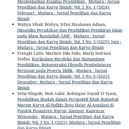
Meningkatkan Kualitas Pendidikan
,
Mutiara : Jurnal
Penelitian dan Karya Ilmiah: Vol. 2 No. 1 (2024):
Februari : Mutiara : Jurnal Penelitian dan Karya
Ilmiah
Wahyu Sihab Wahyu, Irfan Maulanan Adnan,
Dinamika Peradaban dan Pendidikan Pemikiran Islam
pada Masa Rasulullah SAW
,
Mutiara : Jurnal
Penelitian dan Karya Ilmiah: Vol. 3 No. 3 (2025): Juni :
Mutiara : Jurnal Penelitian dan Karya Ilmiah
Frengki Lado, Marince Dila Fallo, Maria Indriani
Sesfao,
Kurikulum Merdeka dan Humanisme
Pendidikan: Rekonstruksi Filosofis Pembelajaran
Berpusat pada Peserta Didik
,
Mutiara : Jurnal
Penelitian dan Karya Ilmiah: Vol. 3 No. 6 (2025):
Desember: Mutiara : Jurnal Penelitian dan Karya
Ilmiah
Setia Ningsih, Moh Sakir, Robingun Suyud El Syam,
Pendidikan Ibadah dalam Perspektif Kitab Bulughul
Maram Karya Al-Hafidz Ibnu Hajar Al-Asqalani di
Pondok Pesantren Nurun ‘Alannur Kapencar
Wonosobo
,
Mutiara : Jurnal Penelitian dan Karya
Ilmiah: Vol. 3 No. 1 (2025): Mutiara : Jurnal Penelitian
dan Karya Ilmiah