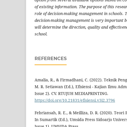
of existing information. The purpose of this resear
role of decision-making management in schools. T
decision-making management is very important b
will determine the direction, quality and effectiven
school.
REFERENCES
Amalia, R., & Firmadhani, C. (2022). Teknik Pe
M. R. Setiawan (Ed.), Efisiensi - Kajian Ilmu Admi
Issue 2). CV. RTUJUH MEDIAPRINTING.
https://doi.org/10.21831/efisiensi.v3i2.3796
Febriansah, R. E., & Meilliza, D. R. (2020). Teo
In Sumartik (Ed.), Umsida Press Sidoarjo Univers
Issue 1). UMSIDA Press.