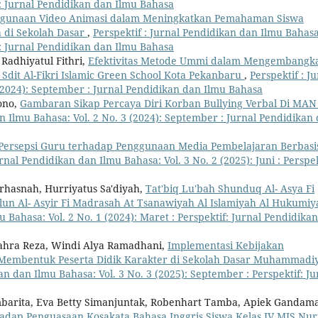
f: Jurnal Pendidikan dan Ilmu Bahasa
nggunaan Video Animasi dalam Meningkatkan Pemahaman Siswa
 di Sekolah Dasar
,
Perspektif : Jurnal Pendidikan dan Ilmu Bahasa
f: Jurnal Pendidikan dan Ilmu Bahasa
Radhiyatul Fithri,
Efektivitas Metode Ummi dalam Mengembangk
it Al-Fikri Islamic Green School Kota Pekanbaru
,
Perspektif : J
 (2024): September : Jurnal Pendidikan dan Ilmu Bahasa
ono,
Gambaran Sikap Percaya Diri Korban Bullying Verbal Di MAN
an Ilmu Bahasa: Vol. 2 No. 3 (2024): September : Jurnal Pendidikan
Persepsi Guru terhadap Penggunaan Media Pembelajaran Berbasi
urnal Pendidikan dan Ilmu Bahasa: Vol. 3 No. 2 (2025): Juni : Perspek
urhasnah, Hurriyatus Sa'diyah,
Tat'biq Lu'bah Shunduq Al- Asya Fi
slun Al- Asyir Fi Madrasah At Tsanawiyah Al Islamiyah Al Hukumiy
u Bahasa: Vol. 2 No. 1 (2024): Maret : Perspektif: Jurnal Pendidikan
zzahra Reza, Windi Alya Ramadhani,
Implementasi Kebijakan
 Membentuk Peserta Didik Karakter di Sekolah Dasar Muhammadi
an dan Ilmu Bahasa: Vol. 3 No. 3 (2025): September : Perspektif: Ju
 Ambarita, Eva Betty Simanjuntak, Robenhart Tamba, Apiek Gandam
dap Penguasaan Kosakata Bahasa Inggris Siswa Kelas IV MIS Nur