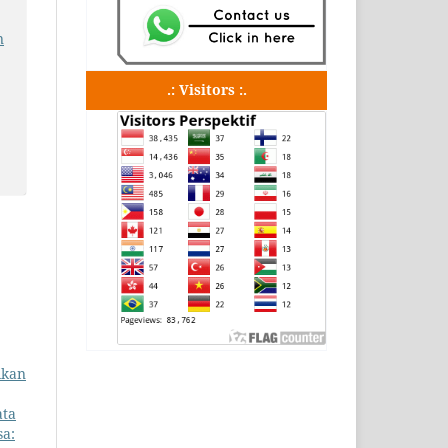
n
.: Visitors :.
ikan
ata
sa: