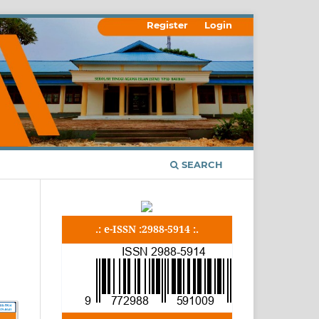
Register
Login
SEARCH
.: e-ISSN :2988-5914 :.