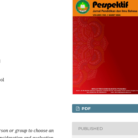
1
ol
PDF
PUBLISHED
erson or group to choose an
onsideration and evaluation