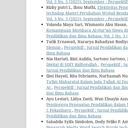
Vol. 3 No. 3 (2025): September : Perspekti
Rizky putri L, Ibnu Muthi,
Efektivitas Pe
terhadap Materi Perubahan Wujud Benda
Vol. 3 No. 3 (2025): September : Perspekti
Yolanda Maya Sari, Wismanto Abu Hasan, 
Kemampuan Membaca Al-Qur’an Siswa di Sd
Pendidikan dan Ilmu Bahasa: Vol. 2 No. 3
Tutik Ernawati, Nararya Rahadyan Budiy
Sleman
,
Perspektif : Jurnal Pendidikan d
Ilmu Bahasa
Nia Hartati, Rini Aulida, Sartono Sartono,
Digital di SDIT Ridhotullah
,
Perspektif : J
Jurnal Pendidikan dan Ilmu Bahasa
Ilmi Hayati, Rita Febrianta, Nurhasnah N
Ta'lim Maharatul Kalam lada Tullab Al Fa
At
,
Perspektif : Jurnal Pendidikan dan Ilm
dan Ilmu Bahasa
Ayu Lestari, Lidya Zanti, Wan Elnayla A
Pentingnya Penguatan Pendidikan dalam
5 Pekanbaru
,
Perspektif : Jurnal Pendidik
Pendidikan dan Ilmu Bahasa
Salsabila Syifa Simbolon, Dody Feliks P.
Pengaruh Media Word Search Puzzle terha