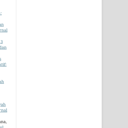
:
an
urnal
 3
 dan
s
tif:
ah
yah
rnal
ana,
ul