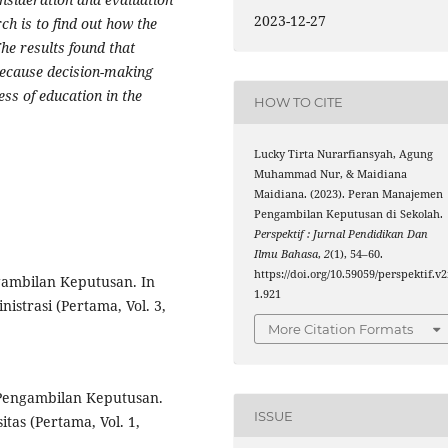
2023-12-27
ch is to find out how the
he results found that
ecause decision-making
ess of education in the
HOW TO CITE
Lucky Tirta Nurarfiansyah, Agung
Muhammad Nur, & Maidiana
Maidiana. (2023). Peran Manajemen
Pengambilan Keputusan di Sekolah.
Perspektif : Jurnal Pendidikan Dan
Ilmu Bahasa
,
2
(1), 54–60.
https://doi.org/10.59059/perspektif.v2
ngambilan Keputusan. In
1.921
nistrasi (Pertama, Vol. 3,
More Citation Formats
ri Pengambilan Keputusan.
ISSUE
itas (Pertama, Vol. 1,